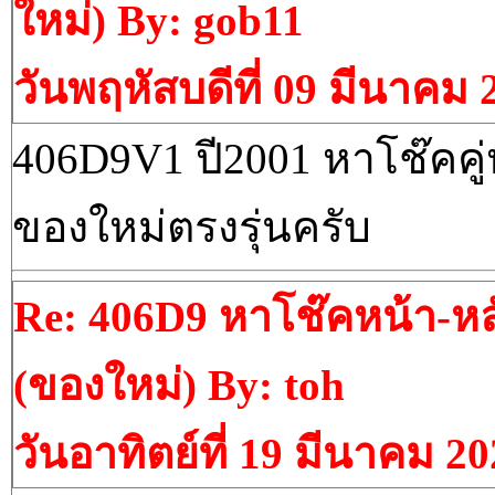
ใหม่) By: gob11
วันพฤหัสบดีที่ 09 มีนาคม 
406D9V1 ปี2001 หาโช๊คคู่หน
ของใหม่ตรงรุ่นครับ
Re: 406D9 หาโช๊คหน้า-หลัง
(ของใหม่) By: toh
วันอาทิตย์ที่ 19 มีนาคม 2