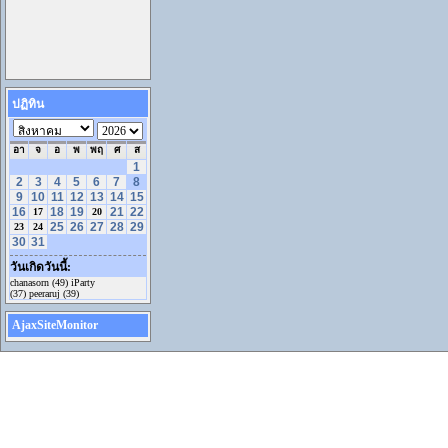
ปฏิทิน
อา
จ
อ
พ
พฤ
ศ
ส
1
2
3
4
5
6
7
8
9
10
11
12
13
14
15
16
18
19
21
22
17
20
25
26
27
28
29
23
24
30
31
วันเกิดวันนี้:
chanasorn (49) iParty
(37) peeraruj (39)
AjaxSiteMonitor