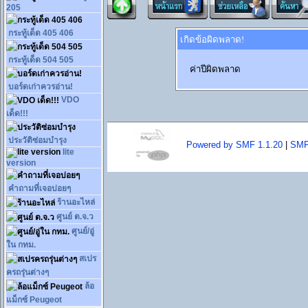
205
กระทู้เด็ด 405 406
เกิดข้อผิดพลาด!
กระทู้เด็ด 504 505
ค่าปีผิดพลาด
บอร์ดเก่าควรอ่าน!
VDO
เด็ด!!!
ประวัติซ่อมบำรุง
Powered by SMF 1.1.20
|
SMF
lite
version
คำถามที่เจอบ่อยๆ
ร้านอะไหล่
ศูนย์ ต.จ.ว
ศูนย์/อู่
ใน กทม.
สเปร
ครถรุ่นต่างๆ
ล้อ
แม็กซ์ Peugeot