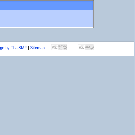
age by ThaiSMF
|
Sitemap