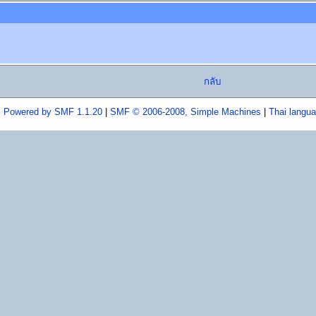
กลับ
Powered by SMF 1.1.20
|
SMF © 2006-2008, Simple Machines
|
Thai langu