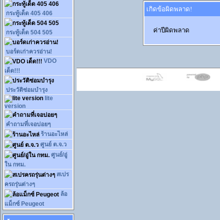
เกิดข้อผิดพลาด!
กระทู้เด็ด 405 406
ค่าปีผิดพลาด
กระทู้เด็ด 504 505
บอร์ดเก่าควรอ่าน!
VDO
เด็ด!!!
ประวัติซ่อมบำรุง
lite
version
คำถามที่เจอบ่อยๆ
ร้านอะไหล่
ศูนย์ ต.จ.ว
ศูนย์/อู่
ใน กทม.
สเปร
ครถรุ่นต่างๆ
ล้อ
แม็กซ์ Peugeot