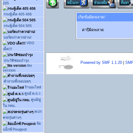
205
กระทู้เด็ด 405 406
เกิดข้อผิดพลาด!
กระทู้เด็ด 504 505
ค่าปีผิดพลาด
บอร์ดเก่าควรอ่าน!
VDO
เด็ด!!!
ประวัติซ่อมบำรุง
Powered by SMF 1.1.20
|
SMF
lite
version
คำถามที่เจอบ่อยๆ
ร้านอะไหล่
ศูนย์ ต.จ.ว
ศูนย์/อู่
ใน กทม.
สเปร
ครถรุ่นต่างๆ
ล้อ
แม็กซ์ Peugeot