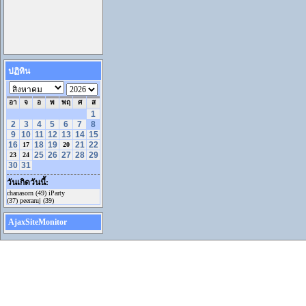
ปฏิทิน
อา
จ
อ
พ
พฤ
ศ
ส
1
2
3
4
5
6
7
8
9
10
11
12
13
14
15
16
18
19
21
22
17
20
25
26
27
28
29
23
24
30
31
วันเกิดวันนี้:
chanasorn (49) iParty
(37) peeraruj (39)
AjaxSiteMonitor