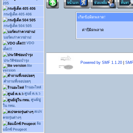
205
กระทู้เด็ด 405 406
เกิดข้อผิดพลาด!
กระทู้เด็ด 504 505
ค่าปีผิดพลาด
บอร์ดเก่าควรอ่าน!
VDO
เด็ด!!!
ประวัติซ่อมบำรุง
Powered by SMF 1.1.20
|
SMF
lite
version
คำถามที่เจอบ่อยๆ
ร้านอะไหล่
ศูนย์ ต.จ.ว
ศูนย์/อู่
ใน กทม.
สเปร
ครถรุ่นต่างๆ
ล้อ
แม็กซ์ Peugeot