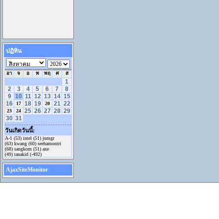
ปฏิทิน
อา
จ
อ
พ
พฤ
ศ
ส
1
2
3
4
5
6
7
8
9
10
11
12
13
14
15
16
18
19
21
22
17
20
25
26
27
28
29
23
24
30
31
วันเกิดวันนี้:
A-1 (53) intel (51) jumgr
(63) kwang (60) seehamontri
(68) sangkom (51) axe
(49) tanakid (-492)
AjaxSiteMonitor