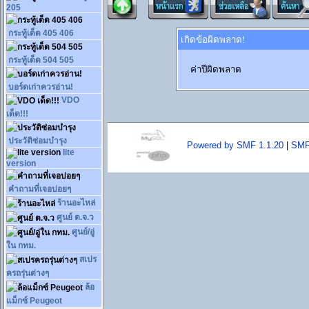
205
กระทู้เด็ด 405 406
เกิดข้อผิดพลาด!
กระทู้เด็ด 504 505
ค่าปีผิดพลาด
บอร์ดเก่าควรอ่าน!
VDO
เด็ด!!!
ประวัติซ่อมบำรุง
Powered by SMF 1.1.20
|
SMF
lite
version
คำถามที่เจอบ่อยๆ
ร้านอะไหล่
ศูนย์ ต.จ.ว
ศูนย์/อู่
ใน กทม.
สเปร
ครถรุ่นต่างๆ
ล้อ
แม็กซ์ Peugeot