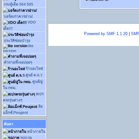
กระทู้เด็ด 504 505
บอร์ดเก่าควรอ่าน!
VDO
เด็ด!!!
Powered by SMF 1.1.20
|
SMF
ประวัติซ่อมบำรุง
lite
version
คำถามที่เจอบ่อยๆ
ร้านอะไหล่
ศูนย์ ต.จ.ว
ศูนย์/อู่
ใน กทม.
สเปร
ครถรุ่นต่างๆ
ล้อ
แม็กซ์ Peugeot
ค้นหา
หน้าภายใน
รูปภาพ