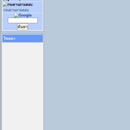
กระดานถามตอบ
โฆษณา