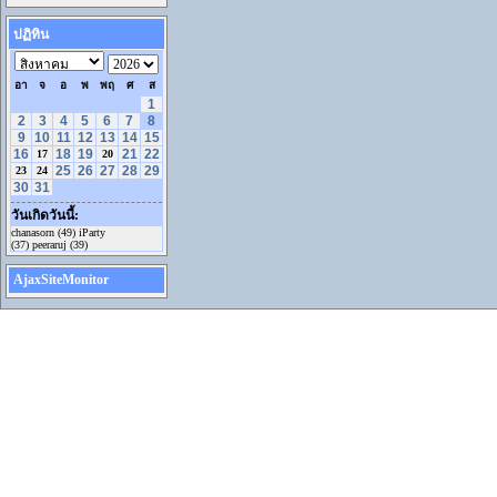
ปฏิทิน
อา
จ
อ
พ
พฤ
ศ
ส
1
2
3
4
5
6
7
8
9
10
11
12
13
14
15
16
18
19
21
22
17
20
25
26
27
28
29
23
24
30
31
วันเกิดวันนี้:
chanasorn (49) iParty
(37) peeraruj (39)
AjaxSiteMonitor