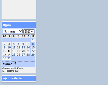
ปฏิทิน
อา
จ
อ
พ
พฤ
ศ
ส
1
2
3
4
5
6
7
8
9
10
11
12
13
14
15
16
18
19
21
22
17
20
25
26
27
28
29
23
24
30
31
วันเกิดวันนี้:
chanasorn (49) iParty
(37) peeraruj (39)
AjaxSiteMonitor