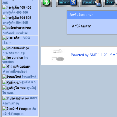
205
กระทู้เด็ด 405 406
เกิดข้อผิดพลาด!
กระทู้เด็ด 504 505
ค่าปีผิดพลาด
บอร์ดเก่าควรอ่าน!
VDO
เด็ด!!!
ประวัติซ่อมบำรุง
Powered by SMF 1.1.20
|
SMF
lite
version
คำถามที่เจอบ่อยๆ
ร้านอะไหล่
ศูนย์ ต.จ.ว
ศูนย์/อู่
ใน กทม.
สเปร
ครถรุ่นต่างๆ
ล้อ
แม็กซ์ Peugeot