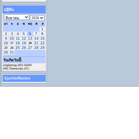
ปฏิทิน
อา
จ
อ
พ
พฤ
ศ
ส
1
2
3
4
5
6
7
8
9
10
11
12
13
14
15
16
18
19
21
22
17
20
25
26
27
28
29
23
24
30
31
วันเกิดวันนี้:
singhatong (60) tibb69
(49) Theerawatn (47)
AjaxSiteMonitor