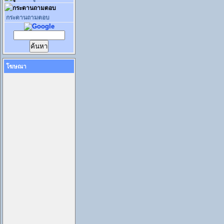
กระดานถามตอบ
โฆษณา