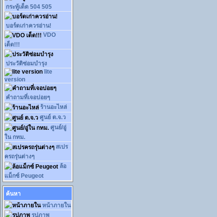
กระทู้เด็ด 504 505
บอร์ดเก่าควรอ่าน!
VDO
เด็ด!!!
ประวัติซ่อมบำรุง
lite
version
คำถามที่เจอบ่อยๆ
ร้านอะไหล่
ศูนย์ ต.จ.ว
ศูนย์/อู่
ใน กทม.
สเปร
ครถรุ่นต่างๆ
ล้อ
แม็กซ์ Peugeot
ค้นหา
หน้าภายใน
รูปภาพ