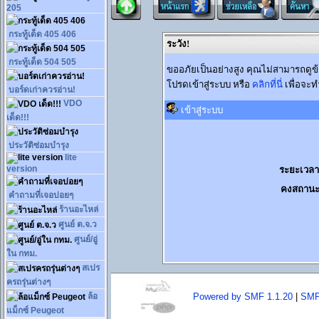
205
กระทู้เด็ด 405 406
ระวัง!
กระทู้เด็ด 504 505
ขออภัยเป็นอย่างสูง คุณไม่สามารถดูข
โปรดเข้าสู่ระบบ หรือ
คลิกที่นี่
เพื่อจะท
บอร์ดเก่าควรอ่าน!
VDO
เข้าสู่ระบบ
เด็ด!!!
ประวัติซ่อมบำรุง
lite
version
ระยะเวลาท
คงสถานะ
คำถามที่เจอบ่อยๆ
ร้านอะไหล่
ศูนย์ ต.จ.ว
ศูนย์/อู่
ใน กทม.
สเปร
ครถรุ่นต่างๆ
ล้อ
Powered by SMF 1.1.20
|
SMF
แม็กซ์ Peugeot