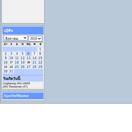
ปฏิทิน
อา
จ
อ
พ
พฤ
ศ
ส
1
2
3
4
5
6
7
8
9
10
11
12
13
14
15
16
18
19
21
22
17
20
25
26
27
28
29
23
24
30
31
วันเกิดวันนี้:
singhatong (60) tibb69
(49) Theerawatn (47)
AjaxSiteMonitor