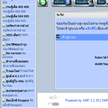
205
กระทู้เด็ด 405 406
ระวัง!
กระทู้เด็ด 504 505
ขออภัยเป็นอย่างสูง คุณไม่สามารถดูข
โปรดเข้าสู่ระบบ หรือ
คลิกที่นี่
เพื่อจะท
บอร์ดเก่าควรอ่าน!
VDO
เข้าสู่ระบบ
เด็ด!!!
ประวัติซ่อมบำรุง
lite
version
ระยะเวลาท
คงสถานะ
คำถามที่เจอบ่อยๆ
ร้านอะไหล่
ศูนย์ ต.จ.ว
ศูนย์/อู่
ใน กทม.
สเปร
ครถรุ่นต่างๆ
ล้อ
Powered by SMF 1.1.20
|
SMF
แม็กซ์ Peugeot