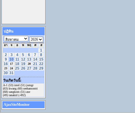
ปฏิทิน
อา
จ
อ
พ
พฤ
ศ
ส
1
2
3
4
5
6
7
8
9
10
11
12
13
14
15
16
18
19
21
22
17
20
25
26
27
28
29
23
24
30
31
วันเกิดวันนี้:
A-1 (53) intel (51) jumgr
(63) kwang (60) seehamontri
(68) sangkom (51) axe
(49) tanakid (-492)
AjaxSiteMonitor