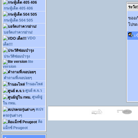
ระวัง!
กระทู้เด็ด 405 406
ขออภั
กระทู้เด็ด 504 505
โปรดเ
บอร์ดเก่าควรอ่าน!
เข
VDO
เด็ด!!!
ประวัติซ่อมบำรุง
lite
version
คำถามที่เจอบ่อยๆ
ร้านอะไหล่
ศูนย์ ต.จ.ว
ศูนย์/อู่
ใน กทม.
สเปร
ครถรุ่นต่างๆ
ล้อ
แม็กซ์ Peugeot