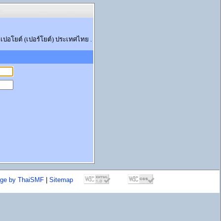
ปอโยต์ (เปอร์โยต์) ประเทศไทย .
age by ThaiSMF
|
Sitemap