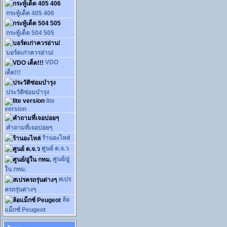
กระทู้เด็ด 405 406
กระทู้เด็ด 504 505
บอร์ดเก่าควรอ่าน!
VDO
เด็ด!!!
ประวัติซ่อมบำรุง
lite
version
คำถามที่เจอบ่อยๆ
ร้านอะไหล่
ศูนย์ ต.จ.ว
ศูนย์/อู่
ใน กทม.
สเปร
ครถรุ่นต่างๆ
ล้อ
แม็กซ์ Peugeot