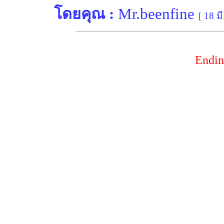
โดยคุณ :
Mr.beenfine
[ 18 ม
Endin