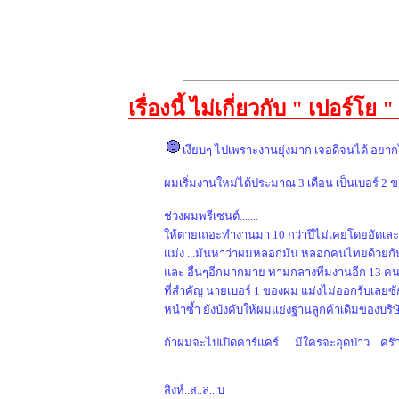
เรื่องนี้ ไม่เกี่ยวกับ " เปอร์โย "
เงียบๆ ไปเพราะงานยุ่งมาก เจอดีจนได้ อยากได
ผมเริ่มงานใหม่ได้ประมาณ 3 เดือน เป็นเบอร์ 2 
ช่วงผมพรีเซนต์.......
ให้ตายเถอะทำงานมา 10 กว่าปีไม่เคยโดยอัดเละ อ
แม่ง ...มันหาว่าผมหลอกมัน หลอกคนไทยด้วยกั
และ อื่นๆอีกมากมาย ทามกลางทีมงานอีก 13 คน
ที่สำคัญ นายเบอร์ 1 ของผม แม่งไม่ออกรับเลยซั
หนำซ้ำ ยังบังคับให้ผมแย่งฐานลูกค้าเดิมของบริ
ถ้าผมจะไปเปิดคาร์แคร์ .... มีใครจะอุดป่าว....คร๊
สิงห์..ส..ล...บ