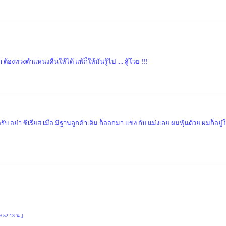
งทวงตำแหน่งคืนให้ได้ แพ้ก็ให้มันรู้ไป .... สู้โวย !!!
ับ อย่า ซีเรียส เมื่อ มีฐานลูกค้าเดิม ก็ออกมา แข่ง กับ แม่งเลย ผมหุ้นด้วย ผมก็อ
9:52:13 น.]