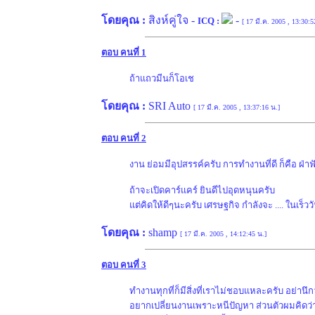
โดยคุณ :
สิงห์คู่ใจ
-
-
ICQ :
[ 17 มี.ค. 2005 , 13:30:5
ตอบ คนที่ 1
ถ้าแถวมีนก็โอเช
โดยคุณ :
SRI Auto
[ 17 มี.ค. 2005 , 13:37:16 น.]
ตอบ คนที่ 2
งาน ย่อมมีอุปสรรค์ครับ การทำงานที่ดี ก็คือ ฝ่าฟั
ถ้าจะเปิดคาร์แคร์ ยินดีไปอุดหนุนครับ
แต่คิดให้ดีๆนะครับ เศรษฐกิจ กำลังจะ .... ในเร็วว
โดยคุณ :
shamp
[ 17 มี.ค. 2005 , 14:12:45 น.]
ตอบ คนที่ 3
ทำงานทุกที่ก็มีสิ่งที่เราไม่ชอบแหละครับ อย่าน
อยากเปลี่ยนงานเพราะหนีปัญหา ส่วนตัวผมคิดว่าไ