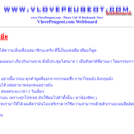
www.VlovePeugeot.com - Please
Ctrl+D
Bookmark Now!
VlovePeugeot.com Webboard
 อ่ะ
้ความเห็นเพื่อนสมาชิกนะครับ ที่นี้เป็นแห่งเดียวที่ผมก็พูด
ของแผนก เกี่ยวกับงานขาย พี่งมีประชุมไตรมาส 1 เมื่อสัปดาห์ที่ผ่านมา โดยกรรมกา
ย่างนี้มาก่อน ทุกคำพูดที่ออกจากปากผมซึ่ง ภาษาไทยมั่ง อังกฤษมั่ง
นได้ แต่อย่ามาหลอกคนอย่างมัน
 ตลอดระยะเวลา 2 วันเต็มๆ
กแอะ เพราะทุกโปรเจค มันใช้ผมไปทำทั้งนั้น ( ฆ่าน้องชัดๆ )
ษัทเก่ามาให้ได้ ผมคิดว่ามันไม่แฟร์เราควรใช้ความสามารถด้วยตัวเราเอง ผมอึดอัดมา
าบ