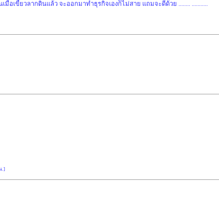
่อเขี้ยวลากดินแล้ว จะออกมาทำธุรกิจเองก็ไม่สาย แถมจะดีด้วย ........ ...........
น.]