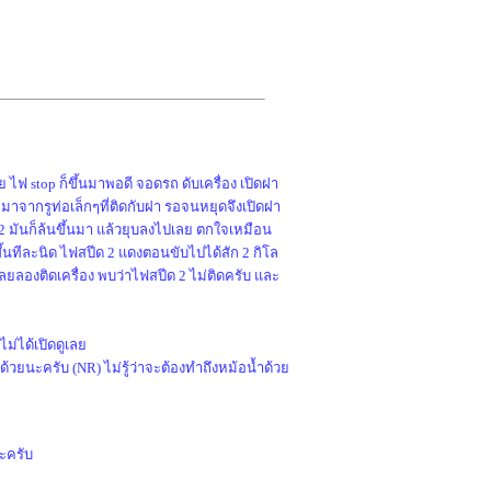
 ไฟ stop ก็ขึ้นมาพอดี จอดรถ ดับเครื่อง เปิดฝา
มาจากรูท่อเล็กๆที่ติดกับฝา รอจนหยุดจึงเปิดฝา
 มันก็ล้นขึ้นมา แล้วยุบลงไปเลย ตกใจเหมือน
ึ้นทีละนิด ไฟสปีด 2 แดงตอนขับไปได้สัก 2 กิโล
ดิมเลยลองติดเครื่อง พบว่าไฟสปีด 2 ไม่ติดครับ และ
ม่ได้เปิดดูเลย
้วยนะครับ (NR) ไม่รู้ว่าจะต้องทำถึงหม้อน้ำด้วย
นะครับ