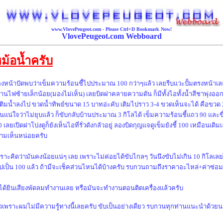
www.VlovePeugeot.com - Please
Ctrl+D
Bookmark Now!
VlovePeugeot.com Webboard
ม้อน้ำครับ
เลยมองหน้าปัดพบว่าเข็มความร้อนชี้ไปประมาณ 100 กว่าๆแล้ว เลยรีบแวะปั้มตรงหน้าเลย
นไฟซ้ายเล็กน้อย(มองไม่เห็น) เลยบิดฝาคลายความดัน ก็มีทั้งไอทั้งน้ำสีชาพุ่งออก
มน้ำลงไป ขวดน้ำทิพย์ขนาด 15 บาทอ่ะคับ เติมไปราว 3-4 ขวดเห็นจะได้ คือขวด 2
นแน่ใจว่าไม่ยุบแล้ว ก็ขับกลับบ้านประมาณ 3 กิโลได้ เข็มความร้อนชี้แถว 90 และข
100 เลยเปิดฝาโปงดูก็ยังเห็นไอที่รั่วดังกลัวอยู่ ลองบิดกุญแจดูเข็มยังชี้ 100 เหมือนเ
ความเห็นหน่อยครับ
ราะคิดว่ามันคงน้อยแน่ๆ เลย เพราะไม่ค่อยได้ขับไกลๆ วันนึงขับไม่เกิน 10 กิโลเลยไ
ที่ไปเป็น 100 แล้ว ถ้ามีจะเช็คส่วนไหนได้บ้างครับ รบกวนถามถึงราคาอะไหล่+ค่าซ่อมด
ม่ได้ยินเสียงพัดลมทำงานเลย หรือมันจะทำงานตอนติดเครื่องแล้วครับ
ยาวเพราะผมไม่มีความรู้ทางนี้เลยครับ ขับเป็นอย่างเดียว รบกวนทุกท่านแนะนำด้วย