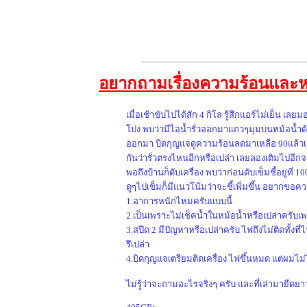
อยากถามเรื่องความร้อนและห
เมื่อเช้าขับไปได้สัก 4 กิโล รู้สึกแอร์ไม่เย็น 
โปง พบว่ามีไอน้ำรั่วออกมาแถวๆมุมบนหม้อน้ำด้า
ออกมา บิดกุญแจดูความร้อนลดมาเหลือ 90แล้วเติ
กันว่ารั่วตรงไหนอีกหรือเปล่า เลยลองเติมไปอีกจ
พอถึงบ้านก็ดับเครื่อง พบว่าก่อนดับเข็มชี้อยู่ที่ 
ดูๆไปเข็มก็มีแนวโน้มว่าจะชี้เพิ่มขึ้น อยากขอ
1.อาการหนักไหมครับแบบนี้
2.เป็นเพราะไม่เช็คน้ำในหม้อน้ำหรือเปล่าครับเพ
3.สปีด 2 มีปัญหาหรือเปล่าครับ ไฟถึงไม่ติดทั้ง
รึเปล่า
4.บิดกุญแจเตรียมติดเครื่อง ไฟขึ้นหมด แต่ผมไ
ไม่รู้ว่าจะถามอะไรจริงๆ ครับ และที่เล่ามายืด