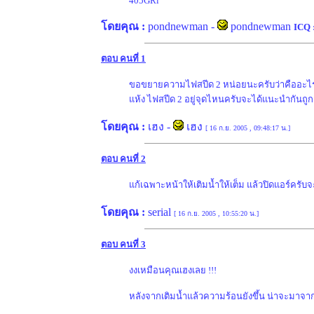
405GRi
โดยคุณ :
pondnewman
-
pondnewman
ICQ 
ตอบ คนที่ 1
ขอขยายความไฟสปีด 2 หน่อยนะครับว่าคืออะไร ถ้า
แห้ง ไฟสปีด 2 อยู่จุดไหนครับจะได้แนะนำกันถูก
โดยคุณ :
เฮง
-
เฮง
[ 16 ก.ย. 2005 , 09:48:17 น.]
ตอบ คนที่ 2
แก้เฉพาะหน้าให้เติมน้ำให้เต็ม แล้วปิดแอร์ครับ
โดยคุณ :
serial
[ 16 ก.ย. 2005 , 10:55:20 น.]
ตอบ คนที่ 3
งงเหมือนคุณเฮงเลย !!!
หลังจากเติมน้ำแล้วความร้อนยังขึ้น น่าจะมาจาก