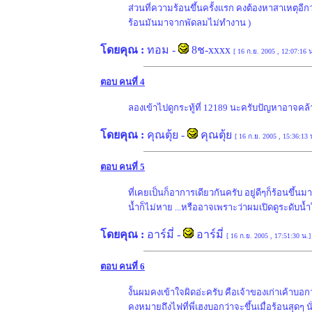
ส่วนที่ความร้อนขึ้นครั้งแรก คงต้องหาสาเหตุอีกว
ร้อนมันมาจากพัดลมไม่ทำงาน )
โดยคุณ :
ทอม
-
8ช-xxxx
[ 16 ก.ย. 2005 , 12:07:16 น
ตอบ คนที่ 4
ลองเข้าไปดูกระทู้ที่ 12189 นะครับปัญหาอาจคล้
โดยคุณ :
คุณตุ้ย
-
คุณตุ้ย
[ 16 ก.ย. 2005 , 15:36:13 
ตอบ คนที่ 5
ที่เคยเป็นก็อาการเดียวกันครับ อยู่ดีๆก็ร้อนขึ้น
น้ำก็ไม่หาย ...หรืออาจเพราะว่าผมเปิดดูระดับน้ำใ
โดยคุณ :
อาร์มี่
-
อาร์มี่
[ 16 ก.ย. 2005 , 17:51:30 น.]
ตอบ คนที่ 6
งั้นผมคงเข้าใจผิดอ่ะครับ คือเจ้าของเก่าเค้าบอก
คงหมายถึงไฟที่พี่เฮงบอกว่าจะขึ้นเมื่อร้อนสุดๆ