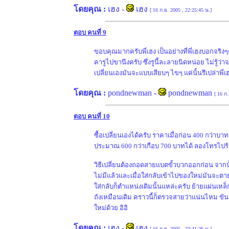
โดยคุณ :
เฮง
-
เฮง
[ 16 ก.ย. 2005 , 22:25:45 น.]
ตอบ คนที่ 9
ขอบคุณมากครับพี่เฮง เป็นอย่างที่พี่เฮงบอกจริ
คารูไปขานึงครับ ซึ่งรูนี้ละลายนิดหน่อย ไม่รู้ว
เปลี่ยนเองมันจะแบบเสียบๆ ไขๆ แค่นั้นรึเปล่า
โดยคุณ :
pondnewman
-
pondnewman
[ 16 ก
ตอบ คนที่ 10
ซื้อเปลี่ยนเองได้ครับ ราคาเมื่อก่อน 400 กว่าบ
ประมาณ 600 กว่าเกือบ 700 บาทได้ ลองโทรไปร้า
วิธีเปลี่ยนต้องถอดสายแบตขั้วบวกออกก่อน จากนั้
ไม่มีแล้วและเมื่อใส่กลับเข้าไปของใหม่มันจะตายต
ใส่กลับก็ตำแหน่งเดิมนั้นแหล่ะครับ ย้ายแผ่นเหล็ก 
ถังเหมือนเดิม คราวนี้ก็ตรวจสายว่าแน่นไหม ขันน๊
ใหม่ด้วย อิอิ
โดยคุณ :
เฮง
-
เฮง
[ 16 ก.ย. 2005 , 23:41:26 น.]