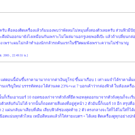
งๆครับ คือลองติดเครื่องแล้วก้มมองพบว่าพัดลมไม่หมุนทั้งสองตัวเลยครับ ส่วนฟิวม
่าจะดึงมันออกมายังไงเหมือนกันเพราะไม่โผล่มานอกรูเลยพอดีเป๊ะ แล้วถ้าเปลี่ยนกล่อ
พี่เฮง เพราะผมไม่กล้าทำเองนักกลัวรถคันแรกในชีวิตผมพังเพราะความไม่ชำนาญ
.ย. 2005 , 22:49:55 น.]
าท แต่ตอนนี้มันขึ้นราคามามากจากค่าเงินยูโรป ขึ้นมาเกือบ 1 เท่า ผมจำได้ราคาเต็ม
นเจริญใหม่ บรรรทัดทอง ได้ส่วนลด 23%+vat 7 บอกเค้าว่ากล่องฟิวส์ ในห้องเครื่อ
นก็เริ่มเอาเบอร์ 10 ถอดของเก่าจากตัวถังที่ยึด พอหลุดออกมาจากตัวถังคุณก็จะเริ่
ัวสลับกันไม่ได้ จากนั้นก็ถอดสายสีแดงที่อยู่คู่หน้า 2 ตัวอันนี้ก็เบอร์ 10 อีก สร
2 แผ่นกลับมาเสียบที่เดิม เสียบฟิวส์ช่องสุดท้าย 2 ตัว ตรงกลางจะใส่ก็ได้ไม่ใส่ก็ได้แ
อตแน่นทุกตัวไหม เหมือดีหมดแล้วก็ใส่สายแบตฯ + ได้เลย ติดเครื่องดูทุกอย่างปกติก็