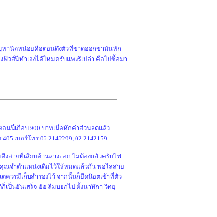
ีปัญหานิดหน่อยคือตอนดึงตัวที่ขาดออกขามันหัก
งฟิวส์นี่ทำเองได้ไหมครับแพงรึเปล่า คือไปซื้อมา
ตอนนี้เกือบ 900 บาทเมื่อหักค่าส่วนลดแล้ว
ง 405 เบอร์โทร 02 2142299, 02 2142159
มดึงสายที่เสียบด้านล่างออก ไม่ต้องกลัวครับไฟ
ุปคือคุณจำตำแหน่งเดิมไว้ให้หมดแล้วกัน พอไล่สาย
ต่ควรมีเก็บสำรองไว้ จากนั้นก็ยึดน๊อตเข้าที่ตัว
เป็นอันเสร็จ อ้อ ลืมบอกไป ตั้งนาฬิกา วิทยุ