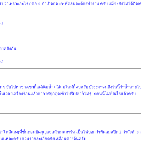
่า ว่าเพราะอะไร ( ข้อ 4. ถ้าเปิดกด a/c พัดลมจะต้องทำงาน ครับ แม้จะยังไม่ได้ติดเค
.]
ายคลึงกัน
น.]
มากๆ ขับไปหาช่างเขาก็แค่เติมน้ำ+ใล่ลมใหม่ก็จบครับ ยังงงมาจนถึงวันนี้ว่าน้ำหายไปไ
นเวลาเครื่องร้อนแล้วอากาศถูกดูดเข้าไปรึเปล่าก็ไม่รู้...ตอนนี้ไม่เป็นไรแล้วครับ
ว่าไฟสีแดง(ที่ขึ้นตอนบิดกุญแจเตรียมสตาร์ท)เป็นไฟบอกว่าพัดลมสปีด 2 กำลังทำงาน จ
 นั่นแหละครับ ส่วนรายละเอียดยังเหมือนข้างต้นครับ