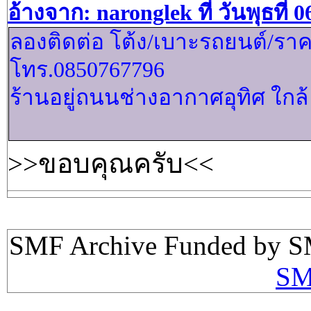
อ้างจาก: naronglek ที่ วันพุธที
ลองติดต่อ โต้ง/เบาะรถยนต์/ราค
โทร.0850767796
ร้านอยู่​ถนนช่างอากาศ​อุทิศ ใก
>>ขอบคุณครับ<<
SMF Archive Funded by S
SM