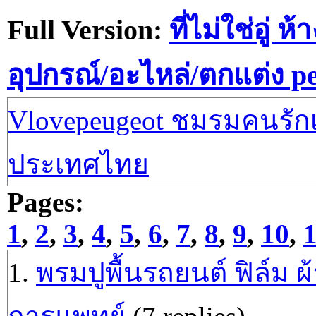
Full Version:
ที่ไม่ใช่อู่ ห้
อุปกรณ์/อะไหล่/ตกแต่ง p
Vlovepeugeot ชมรมคนรักเป
ประเทศไทย
Pages:
1
,
2
,
3
,
4
,
5
,
6
,
7
,
8
,
9
,
10
,
1.
พรมปูพื้นรถยนต์ ฟิล์ม ผ