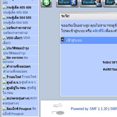
205
กระทู้เด็ด 405 406
ระวัง!
กระทู้เด็ด 504 505
ขออภัยเป็นอย่างสูง คุณไม่สามารถดูข
โปรดเข้าสู่ระบบ หรือ
คลิกที่นี่
เพื่อจะท
บอร์ดเก่าควรอ่าน!
VDO
เข้าสู่ระบบ
เด็ด!!!
ประวัติซ่อมบำรุง
lite
version
ระยะเวลาท
คงสถานะ
คำถามที่เจอบ่อยๆ
ร้านอะไหล่
ศูนย์ ต.จ.ว
ศูนย์/อู่
ใน กทม.
สเปร
ครถรุ่นต่างๆ
ล้อ
Powered by SMF 1.1.20
|
SMF
แม็กซ์ Peugeot