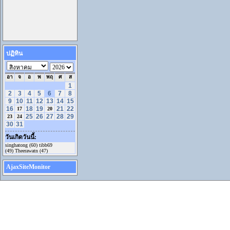
ปฏิทิน
อา
จ
อ
พ
พฤ
ศ
ส
1
2
3
4
5
6
7
8
9
10
11
12
13
14
15
16
18
19
21
22
17
20
25
26
27
28
29
23
24
30
31
วันเกิดวันนี้:
singhatong (60) tibb69
(49) Theerawatn (47)
AjaxSiteMonitor