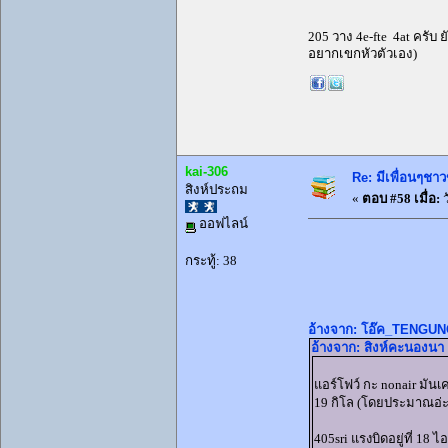
205 วาง 4e-fte 4at ครับ
อยากเขกหัวตัวเอง)
kai-306
Re: มีเพื่อนๆชาว
สิงห์ประถม
«
ตอบ #58 เมื่อ:
ว
ออฟไลน์
กระทู้: 38
อ้างจาก: โอ๊ค_TENGUNOY
อ้างจาก: สิงห์คะนองนา 
แอร์โฟว์ กะ nonair มันเคร
19 กิโล (โดยประมาณอ่ะ
405sri แรงบิดอยู่ที่ 18 