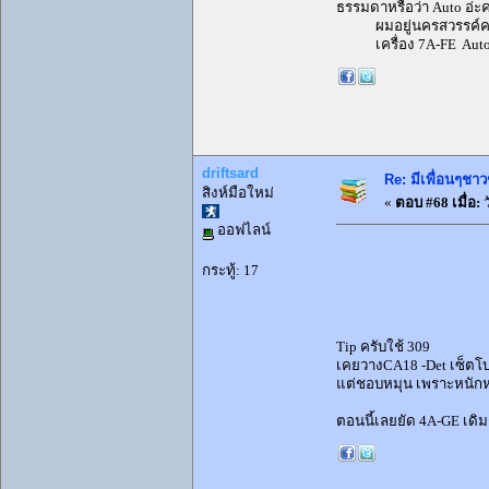
ธรรมดาหรือว่า Auto อ่ะคร
ผมอยู่นครสวรรค์คร
เครื่อง 7A-FE Auto
driftsard
Re: มีเพื่อนๆชาว
สิงห์มือใหม่
«
ตอบ #68 เมื่อ:
ว
ออฟไลน์
กระทู้: 17
Tip ครับใช้ 309
เคยวาง
CA18 -Det
เซ็ตโบ
แต่ชอบหมุน เพราะหนักหน
ตอนนี้เลยยัด 4A-GE เดิ