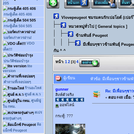
205
กระทู้เด็ด 405 406
Vlovepeugeot ชมรมคนรักเปอโยต์ (เปอร์
กระทู้เด็ด 504 505
หมวดหมู่ทั่วไป [ General topics ]
ข้ามพันธ์ Peugeot
บอร์ดเก่าควรอ่าน!
VDO
มีเพื่อนๆชาวข้ามพันธุ์ Peuge
เด็ด!!!
กัน ^ ^
ประวัติซ่อมบำรุง
หน้า:
1
2
[
3
]
4
lite
version
ผู้เขียน
หัวข้อ: มีเพื่อนๆชาวข้ามพั
คำถามที่เจอบ่อยๆ
ร้านอะไหล่
gunner
Re: มีเพื่อนๆชาว
ศูนย์ ต.จ.ว
สิงห์ตัวจริง
«
ตอบ #48 เมื่อ:
ว
ศูนย์/อู่
ออฟไลน์
ใน กทม.
สเปร
กระทู้: 777
ครถรุ่นต่างๆ
ล้อ
แม็กซ์ Peugeot