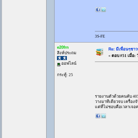
3S-FE
e20frn
Re: มีเพื่อนๆชาว
สิงห์ประถม
«
ตอบ #51 เมื่อ:
ว
ออฟไลน์
กระทู้: 25
รายงานตัวด้วยคนคับ 405g
วางมาทีเดียวจบ เครื่องจ
แต่ที่ไม่ชอบคือเวลาเจ