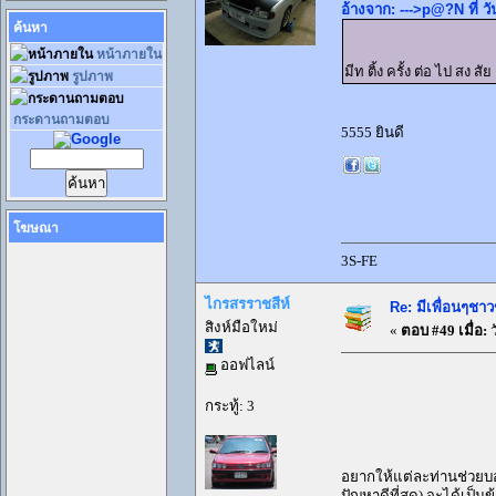
อ้างจาก: --->p@?N ที่ วั
ค้นหา
หน้าภายใน
มีท ติ้ง ครั้ง ต่อ ไป สง 
รูปภาพ
กระดานถามตอบ
5555 ยินดี
โฆษณา
3S-FE
ไกรสรราชสีห์
Re: มีเพื่อนๆชาว
สิงห์มือใหม่
«
ตอบ #49 เมื่อ:
ว
ออฟไลน์
กระทู้: 3
อยากให้แต่ละท่านช่วยบอกด
ปัญหาดีที่สุด) จะได้เป็น