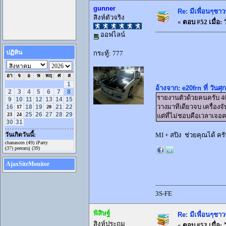
gunner
Re: มีเพื่อนๆชาว
สิงห์ตัวจริง
«
ตอบ #52 เมื่อ:
ว
ออฟไลน์
ปฏิทิน
กระทู้: 777
อา
จ
อ
พ
พฤ
ศ
ส
1
อ้างจาก: e20frn ที่ วันศ
2
3
4
5
6
7
8
รายงานตัวด้วยคนครับ 405
9
10
11
12
13
14
15
วางมาทีเดียวจบ เครื่องจ
16
18
19
21
22
17
20
25
26
27
28
29
23
24
แต่ที่ไม่ชอบคือเวลาเจ
30
31
MI + สปิง ช่วยคุณได้ ค
วันเกิดวันนี้:
chanasorn (49) iParty
(37) peeraruj (39)
AjaxSiteMonitor
3S-FE
พิสิษฐ์
Re: มีเพื่อนๆชาว
สิงห์ประถม
«
ตอบ #53 เมื่อ:
ว