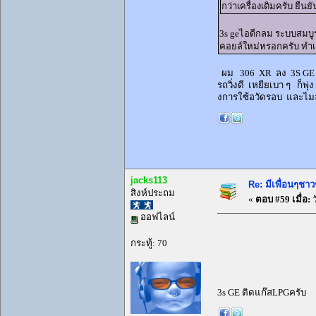
กว่าเครื่องเดิมครับ ยืนยั
3s geไอดีกลม ระบบสมบูรณ
คอยล์ใหม่หรอกครับ ทำเค
ผม 306 XR ลง 3S GE 200
รถวิ่งดี เหยียเบา ๆ ก็พุ
งการใซ้อวัดรอบ และไมล
jacks113
Re: มีเพื่อนๆชาว
สิงห์ประถม
«
ตอบ #59 เมื่อ:
ว
ออฟไลน์
กระทู้: 70
3s GE ติดแก๊สLPGครับ