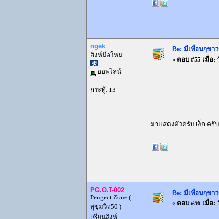
ngek
Re: มีเพื่อนๆชาว
สิงห์มือใหม่
«
ตอบ #55 เมื่อ:
ว
ออฟไลน์
กระทู้: 13
มาแสดงตัวครับ เง็ก ครั
PG.O.T-002
Re: มีเพื่อนๆชาว
Peugeot Zone (
«
ตอบ #56 เมื่อ:
ว
สุขุมวิท50 )
เซียนสิงห์