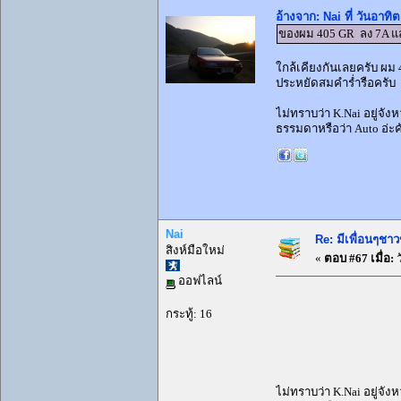
อ้างจาก: Nai ที่ วันอาทิ
ของผม 405 GR ลง 7A แล้ว
ใกล้เคียงกันเลยครับ ผม 
ประหยัดสมคำร่ำรือครับ อ
ไม่ทราบว่า K.Nai อยู่จังห
ธรรมดาหรือว่า Auto อ่ะคั
Nai
Re: มีเพื่อนๆชาว
สิงห์มือใหม่
«
ตอบ #67 เมื่อ:
ว
ออฟไลน์
กระทู้: 16
ไม่ทราบว่า K.Nai อยู่จังห