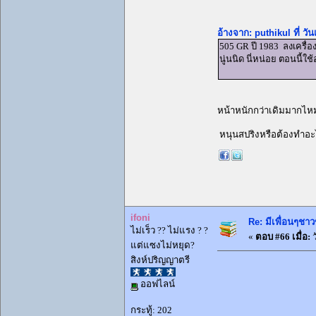
อ้างจาก: puthikul ที่ วั
505 GR ปี 1983 ลงเครื่อง
นู่นนิด นี่หน่อย ตอนนี้ใ
หน้าหนักกว่าเดิมมากไห
หนุนสปริงหรือต้องทำอะไ
ifoni
Re: มีเพื่อนๆชาว
ไม่เร็ว ?? ไม่แรง ? ?
«
ตอบ #66 เมื่อ:
ว
แต่แซงไม่หยุด?
สิงห์ปริญญาตรี
ออฟไลน์
กระทู้: 202