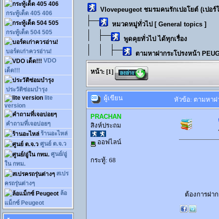
Vlovepeugeot ชมรมคนรักเปอโยต์ (เปอร์
กระทู้เด็ด 405 406
หมวดหมู่ทั่วไป [ General topics ]
กระทู้เด็ด 504 505
พูดคุยทั่วไป ได้ทุกเรื่อง
บอร์ดเก่าควรอ่าน!
ตามหาฝากระโปรงหน้า PEU
VDO
เด็ด!!!
หน้า:
[
1
]
ประวัติซ่อมบำรุง
ผู้เขียน
lite
หัวข้อ: ตามหาฝ
version
PRACHAN
คำถามที่เจอบ่อยๆ
สิงห์ประถม
ร้านอะไหล่
ออฟไลน์
ศูนย์ ต.จ.ว
ศูนย์/อู่
กระทู้: 68
ใน กทม.
สเปร
ครถรุ่นต่างๆ
ล้อ
ต้องการฝากระ
แม็กซ์ Peugeot