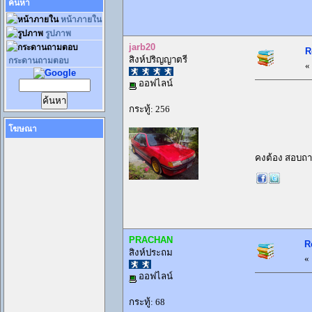
ค้นหา
หน้าภายใน
รูปภาพ
jarb20
R
สิงห์ปริญญาตรี
กระดานถามตอบ
«
ออฟไลน์
กระทู้: 256
โฆษณา
คงต้อง สอบถาม 
PRACHAN
R
สิงห์ประถม
«
ออฟไลน์
กระทู้: 68