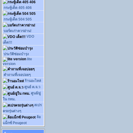
กระทู้เด็ด 405 406
กระทู้เด็ด 504 505
บอร์ดเก่าควรอ่าน!
VDO
เด็ด!!!
ประวัติซ่อมบำรุง
lite
version
คำถามที่เจอบ่อยๆ
ร้านอะไหล่
ศูนย์ ต.จ.ว
ศูนย์/อู่
ใน กทม.
สเปร
ครถรุ่นต่างๆ
ล้อ
แม็กซ์ Peugeot