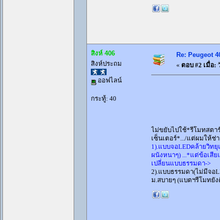
สิงห์ 406
Re: Peugeot 40
สิงห์ประถม
«
ตอบ #2 เมื่อ:
ว
ออฟไลน์
กระทู้: 40
ไม่ขยับไปใช้*รีโมทสตาร
เซ็นเตอร์*.../แต่ผมให้ช่า
1).แบบจอLEDคล้ายวิทยุเล็
ผนังหนาๆ) ...*แต่ข้อเสี
เปลี่ยนแบบธรรมดา->
2).แบบธรรมดา(ไม่มีจอLED
ม.สบายๆ (แบตฯรีโมทยังดีๆ)