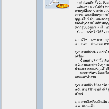
- ผมไม่เคยติดตั้งปุ่ม Pus
- แต่พอหาวงจรไฟฟ้า Sw S
ตามรูปที่แนบนะครับ ส่ว
เพราะเคยเปลี่ยนชุดสายไฟ
กุญแจไปที่ตำแหน่งต่างๆ
ปลั๊กที่ชุดสายไฟที่ท้ายก
(จากรูปของคุณ ผมไม่ทราบ
- ส่วนการเช็คไฟให้พิจา
Q-1. มีไฟ + 12V มารออยู่
A-1. Batt. + ผ่าน Fuse ส
Q-2. สายสีดำซึ่งผมเข้าใจ
เครื่อง
ขั้วลบสายสีดำนี้ กลับถูก
A-2. สายแดง(+) จับคู่สา
น้ำและระบบแอร์ (แต่ไม่ม
พอสตาร์ทรถติดเครื่องสว
และแอร์ทำงาน
Q-3. สายสีฟ้า ใช้สตาร์ท 
A-3. สายสีฟ้า จ่ายไฟให้ลู
สวิตช์
Q-4. สายสีเหลืองอีกเส้น 
A-4. แม่นแล้ว