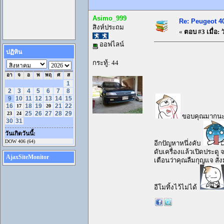
Asimo_999
Re: Peugeot 40
สิงห์ประถม
«
ตอบ #3 เมื่อ:
ว
ออฟไลน์
ปฏิทิน
กระทู้: 44
อา
จ
อ
พ
พฤ
ศ
ส
1
2
3
4
5
6
7
8
9
10
11
12
13
14
15
16
18
19
21
22
17
20
25
26
27
28
29
23
24
ขอบคุณมากนะคับ
30
31
วันเกิดวันนี้:
DOW 406 (64)
อีกปัญหาหนึ่งคับ
ดับเครื่องแล้วเปิดประดู 
AjaxSiteMonitor
เตือนว่าคุณลืมกุญแจ สั
อีโมทิ้งไว้ไม่ได้