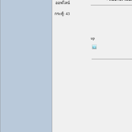
PEA1
Re: รวมพล คนใ
สิงห์ประถม
«
ตอบ #29 เมื่อ:
ออฟไลน์
กระทู้: 43
up