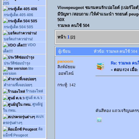
205
กระทู้เด็ด 405 406
Vlovepeugeot ชมรมคนรักเปอโยต์ (เปอร์
มีปัญหา /สอบถาม /ให้คำแนะนำ รถยนต์ pe
กระทู้เด็ด 504 505
50X
บอร์ดเก่าควรอ่าน!
รวมพล คนใช้ 504
VDO
เด็ด!!!
หน้า:
1
[
2
]
ประวัติซ่อมบำรุง
lite
ผู้เขียน
หัวข้อ: รวมพล คนใช้ 504 (
version
panoom
Re: รวมพล คนใ
คำถามที่เจอบ่อยๆ
สิงห์มัธยม
«
ตอบ #24 เมื่อ:
ร้านอะไหล่
ออฟไลน์
ศูนย์ ต.จ.ว
กระทู้: 142
ศูนย์/อู่
ใน กทม.
สเปร
ครถรุ่นต่างๆ
คันสีทอง แถวเจริญนครของ
ล้อ
แม็กซ์ Peugeot