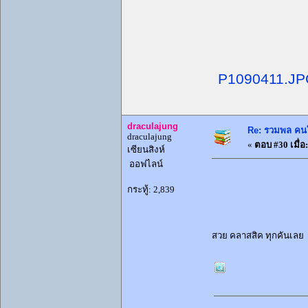
P1090411.J
draculajung
Re: รวมพล คนใ
draculajung
«
ตอบ #30 เมื่อ:
เซียนสิงห์
ออฟไลน์
กระทู้: 2,839
สวย คลาสสิค ทุกคันเลย