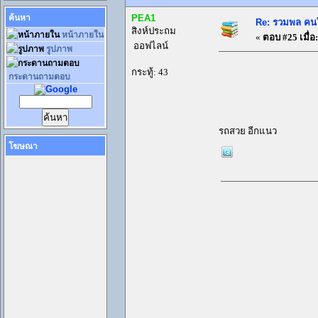
ค้นหา
หน้าภายใน
รูปภาพ
PEA1
Re: รวมพล คนใ
สิงห์ประถม
กระดานถามตอบ
«
ตอบ #25 เมื่อ:
ออฟไลน์
กระทู้: 43
โฆษณา
รถสวย อีกแนว