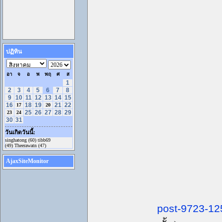
ปฏิทิน
อา
จ
อ
พ
พฤ
ศ
ส
1
2
3
4
5
6
7
8
9
10
11
12
13
14
15
16
18
19
21
22
17
20
25
26
27
28
29
23
24
30
31
วันเกิดวันนี้:
singhatong (60) tibb69
(49) Theerawatn (47)
AjaxSiteMonitor