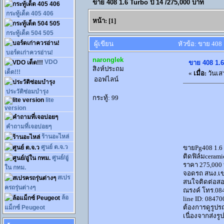
ขาย 408 1.6 Turbo ปี 14 /275,000 บาท
กระทู้เด็ด 405 406
หน้า:
[
1
]
กระทู้เด็ด 504 505
ผู้เขียน
หัวข้อ: ขาย 408 
บอร์ดเก่าควรอ่าน!
naronglek
VDO
ขาย 408 1.6
สิงห์ประถม
เด็ด!!!
«
เมื่อ:
วันเส
ออฟไลน์
ประวัติซ่อมบำรุง
กระทู้: 99
lite
version
คำถามที่เจอบ่อยๆ
ร้านอะไหล่
ศูนย์ ต.จ.ว
ขายPg408 1.6 
ติดฟิล์มceram
ศูนย์/อู่
ราคา 275,000 
ใน กทม.
จอดรถ สนง.เ
สเปร
สนใจติดต่อส
ครถรุ่นต่างๆ
ณรงค์ โทร.08
ล้อ
line ID: 0847
ต้องการดูรูปรถ
แม็กซ์ Peugeot
เนื่องจากส่งรูป