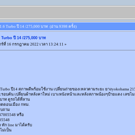
1.6 Turbo ปี 14 /275,000 บาท (อ่าน 9398 ครั้ง)
 Turbo ปี 14 /275,000 บาท
าร์ที่ 16 กรกฎาคม 2022 เวลา 13:24:11 »
Turbo ปี14 สภาพดีพร้อมใช้งาน เปลี่ยนถ่ายของเหลวตามระยะ ยางyokohama 215/50 
icรอบคัน เปลี่ยนผ้าหลังคาใหม่ เบาะหนังหน้าและหลังสภาพน้องๆป้ายแดง เลขไม
บาท ดูรถได้ที่ลาน
ขตดอนเมือง กทม.
อบถาม
47005548 หรือ
005548
 ทัก line มาได้ครับ
ไม่เป็น