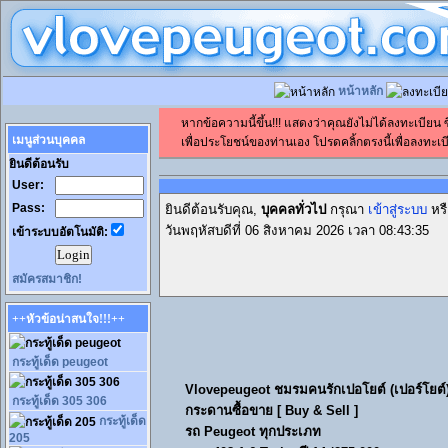
หน้าหลัก
หากข้อความนี้ขึ้น!!! แสดงว่าคุณยังไม่ได้ลงทะเบียน
เมนูส่วนบุคคล
เพื่อประโยชน์ของท่านเอง โปรดคลิ้กตรงนี้เพื่อลงทะเบี
ยินดีต้อนรับ
User:
Pass:
ยินดีต้อนรับคุณ,
บุคคลทั่วไป
กรุณา
เข้าสู่ระบบ
หร
วันพฤหัสบดีที่ 06 สิงหาคม 2026 เวลา 08:43:35
เข้าระบบอัตโนมัติ:
สมัครสมาชิก!
++หัวข้อน่าสนใจ!!!++
กระทู้เด็ด peugeot
Vlovepeugeot ชมรมคนรักเปอโยต์ (เปอร์โยต
กระทู้เด็ด 305 306
กระดานซื้อขาย [ Buy & Sell ]
กระทู้เด็ด
รถ Peugeot ทุกประเภท
205