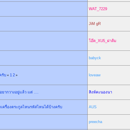
WAT_7229
JiM gR
โอ๊ต_XU5_ฝาส้ม
babyck
ครับ
«
1
2
»
loveaw
ากวางอยู่แล้ว แต่ ....
สิงห์คะนองนา
เครื่องตระกูลไหนรหัสไหนได้บ้างครับ
AUS
preecha