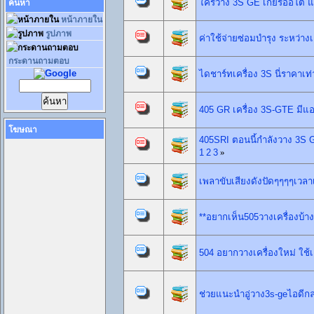
ใครวาง 3S GE เกียร์ออโต้ แล
ค้นหา
หน้าภายใน
รูปภาพ
ค่าใช้จ่ายซ่อมบำรุง ระหว่าง
กระดานถามตอบ
ไดชาร์ทเครื่อง 3S นี่ราคาเท
405 GR เครื่อง 3S-GTE มีแ
โฆษณา
405SRI ตอนนี้กำลังวาง 3S G
1
2
3
»
เพลาขับเสียงดังปัดๆๆๆๆเวลาเ
**อยากเห็น505วางเครื่องบ้าง
504 อยากวางเครื่องใหม่ ใช้เ
ช่วยแนะนำอู่วาง3s-geไอดีกล