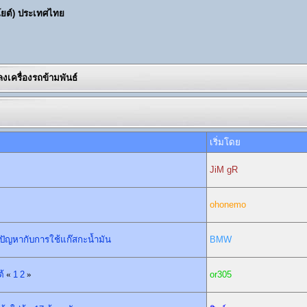
โยต์) ประเทศไทย
เครื่องรถข้ามพันธ์
เริ่มโดย
JiM gR
ohonemo
ีปัญหากับการใช้แก๊สกะน้ำมัน
BMW
้
«
1
2
»
or305