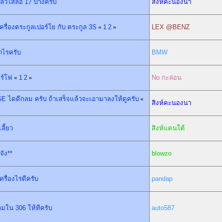
้วใส่ล้อ 17 บ้างครับ
สิงห์คะนองนา
เครื่องตระกูลเปอร์โย กับ ตระกูล 3S
«
1
2
»
LEX @BENZ
่าไรครับ
BMW
อร์โฟ
«
1
2
»
No กะล่อน
E ไดดีกลม ครับ ถ้าเสร็จแล้วจะเอามาลงให้ดูครับ
«
สิงห์คะนองนา
ลี้ยว
สิงห์แดนใต้
จัง**
blowzo
ครื่องไรดีครับ
pandap
มใน 306 ให้ทีครับ
auto587