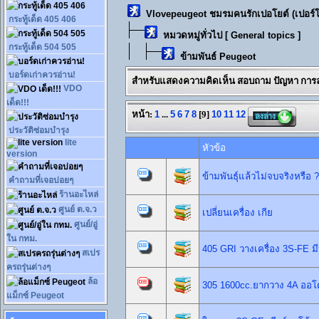
Vlovepeugeot ชมรมคนรักเปอโยต์ (เปอร์
กระทู้เด็ด 405 406
หมวดหมู่ทั่วไป [ General topics ]
กระทู้เด็ด 504 505
ข้ามพันธ์ Peugeot
บอร์ดเก่าควรอ่าน!
สำหรับแสดงความคิดเห็น สอบถาม ปัญหา การลง
VDO
เด็ด!!!
หน้า:
1
...
5
6
7
8
[
9
]
10
11
12
ประวัติซ่อมบำรุง
lite
หัวข้อ
version
ข้ามพันธุ์แล้วไม่จบจริงหรือ ?
คำถามที่เจอบ่อยๆ
ร้านอะไหล่
ศูนย์ ต.จ.ว
เปลี่ยนเครื่อง เกีย
ศูนย์/อู่
ใน กทม.
405 GRI วางเครื่อง 3S-FE ม
สเปร
ครถรุ่นต่างๆ
ล้อ
305 1600cc.ยากวาง 4A ออโต
แม็กซ์ Peugeot