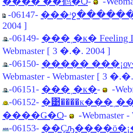
���� ��鹤�Ѻ
-
-Webmast
-06147-
���ʴջ�����
2004 ]
-06149-
���ͺ�к� Feeling
Webmaster [ 3 �.�. 2004 ]
-06150-
����� ���¡ѹ�͡Ẻ
Webmaster - Webmaster [ 3 �.�.
-06151-
���ͺ�к�
-
-Webm
-06152-
�͹����к���ͺ�
����Ǥ�Ѻ
-
-Webmaster - 
-06153-
��Ҫԡ����ö�¡