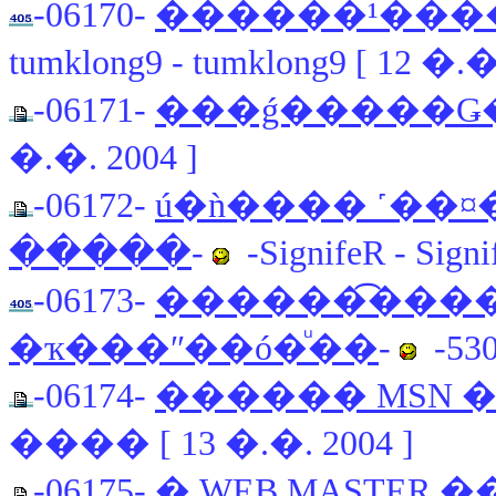
-06170-
������¹����
tumklong9 - tumklong9 [ 12 �.�
-06171-
���ǵ�����Ǥ
�.�. 2004 ]
-06172-
ú�ǹ���� ˹��¤
�����
-
-SignifeR - Signi
-06173-
������͡�����
�ҡ���ʺ��ó�ͧ��
-
-530
-06174-
������ MSN �
���� [ 13 �.�. 2004 ]
-06175-
�֧ WEB MASTER �