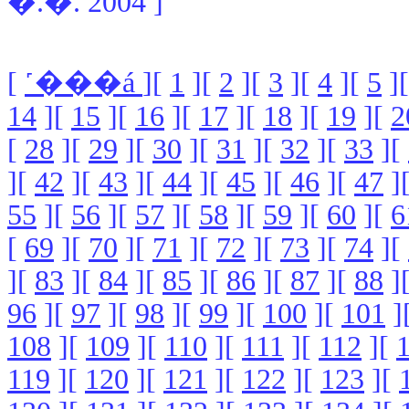
�.�. 2004 ]
[
˹���á
][
1
][
2
][
3
][
4
][
5
]
14
][
15
][
16
][
17
][
18
][
19
][
2
[
28
][
29
][
30
][
31
][
32
][
33
][
][
42
][
43
][
44
][
45
][
46
][
47
]
55
][
56
][
57
][
58
][
59
][
60
][
6
[
69
][
70
][
71
][
72
][
73
][
74
][
][
83
][
84
][
85
][
86
][
87
][
88
]
96
][
97
][
98
][
99
][
100
][
101
]
108
][
109
][
110
][
111
][
112
][
119
][
120
][
121
][
122
][
123
][