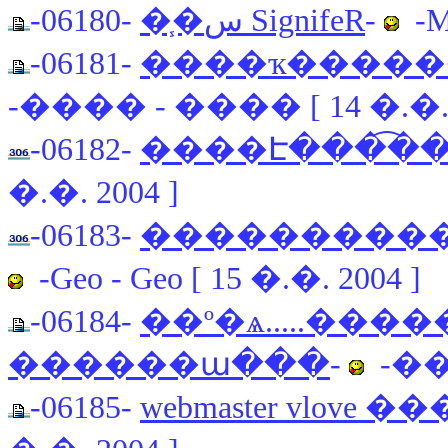
-06180-
�֧�س SignifeR
-
-Ma
-06181-
����ҡ�����
-���� - ���� [ 14 �.�. 
-06182-
����Է���͡�
�.�. 2004 ]
-06183-
�����������
-Geo - Geo [ 15 �.�. 2004 ]
-06184-
��º�ѧ.....��
������ա���
-
-���
-06185-
webmaster vlove �