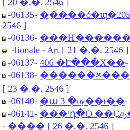
[ 20 �.�. 2546 ]
-06135-
�֧����ó�ɰ�20
2546 ]
-06136-
���Ҥ�������
-lionale - Art [ 21 �.�. 2546 ]
-06137-
406 �Է���Χ��
-06138-
�͢�����⪤����
[ 23 �.�. 2546 ]
-06140-
�ա 3 �ѹ��ŧ��
-06141-
���ʴդ�Ѻ ��Ҫԡ�
- ���� [ 26 �.�. 2546 ]