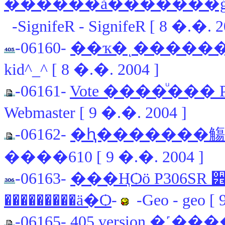
������ǻ�������
-SignifeR - SignifeR [ 8 �.�. 2
-06160-
��ҡ�ͺ�������
kid^_^ [ 8 �.�. 2004 ]
-06161-
Vote ����ͧ��� P
Webmaster [ 9 �.�. 2004 ]
-06162-
�ԧ�������觴
����610 [ 9 �.�. 2004 ]
-06163-
���ҢѺö P306SR ੾
���������ä�Ѻ
-
-Geo - geo [ 
-06165-
405 version �˹���