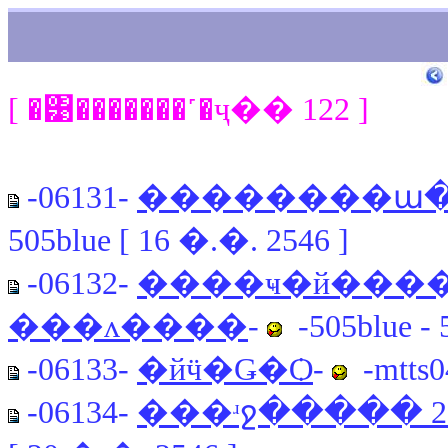
[ �͹�������˹�ҷ�� 122 ]
-06131-
��������ա�
505blue [ 16 �.�. 2546 ]
-06132-
����ҹ�й����
���ᴧ����
-
-505blue - 
-06133-
�йӵ�Ǥ�Ѻ
-
-mtts04
-06134-
���ʴջ����� 25