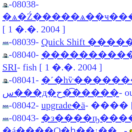
-08038-
�ѧ�Ź�����ѧ��ҹ��
[ 1 �.�. 2004 ]
-08039-
Quick Shift ����
-08040-
�����������
SRI
- fish [ 1 �.�. 2004 ]
-08041-
�˹�һѷ�������
س���д֧�ح��͡����
- o
-08042-
upgrade�ä
- ���� [ 
-08043-
�з����ҧ������
�á����Ѻ�ԧ��¡��...
-