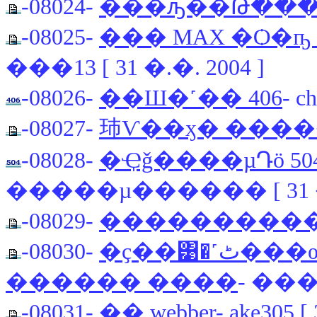
-08024-
���ԡ��Թ���
-08025-
��� MAX �Ѻ�ҧ 20
���13 [ 31 �.�. 2004 ]
-08026-
��Ш�˹�� 406
- c
-08027-
㺻Ѵ��ӽ� ���
-08028-
�Ҿǧ����µԴö 5
�����µ������ [ 31 �.
-08029-
���������
-08030-
�ҫ��͹�˹ٹ���ѹ�����˹��Ѻ 405
������ ����
- ����
-08031-
�� webber
- ake305 [