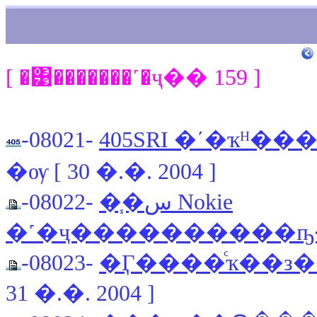
[ �͹�������˹�ҷ�� 159 ]
-08021-
405SRI �ʹ�ҡᴴ
�ѹ [ 30 �.�. 2004 ]
-08022-
�֧�س Nokie
�˹�ҷ����������ҧ
-08023-
�Ӷ����ͨҡ��з�
31 �.�. 2004 ]