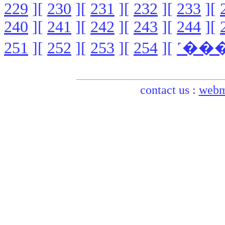
229
][
230
][
231
][
232
][
233
][
240
][
241
][
242
][
243
][
244
][
251
][
252
][
253
][
254
][
contact us :
webm