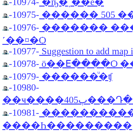
-10974-
�ҧ�ͺ��е�
-10975-
������ 505 �
-10976-
������� ����
˹��¤�Ѻ
-10977-
Suggestion to add map i
-10978-
-10979-
������ͧ�ʧ
-10980-
-10981-
����������� Peu
����Һ���������