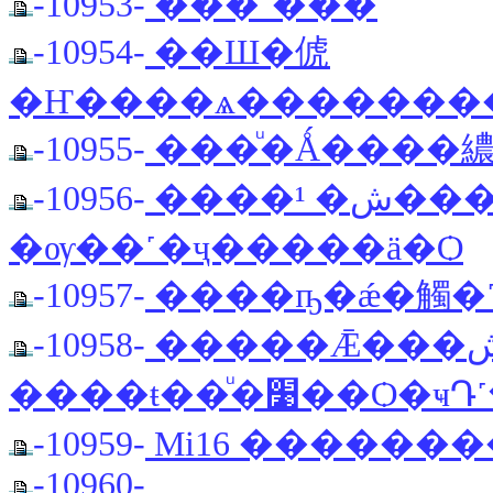
-10953-
���´���
-10954-
��Ш�俿
�Ҥ����ѧ��������
-10955-
���ͧ�Ǻ����繷�
-10956-
����¹ �ش���俷�ҹ������� 2.2 UF
�ѹ��˹�ҷ�����ä�Ѻ
-10957-
����ҧ�ǽ�觸�
-10958-
�����Ǣ���شö������Ф�ѵ���秡
����ŧ��ͧ�׹�
-10959-
Mi16 ������
-10960-