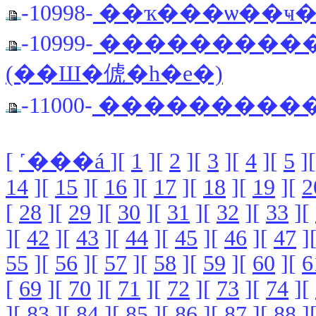
-10998-
��ҡ���ѡ��ҹ
-10999-
�����������Ẻ�
(��Ш�俿�һ�е�)
-11000-
����������
[
˹���á
][
1
][
2
][
3
][
4
][
5
]
14
][
15
][
16
][
17
][
18
][
19
][
2
[
28
][
29
][
30
][
31
][
32
][
33
][
][
42
][
43
][
44
][
45
][
46
][
47
]
55
][
56
][
57
][
58
][
59
][
60
][
6
[
69
][
70
][
71
][
72
][
73
][
74
][
][
83
][
84
][
85
][
86
][
87
][
88
]