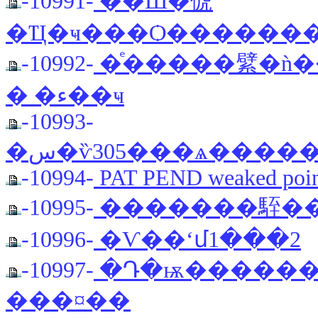
-10991-
��Ш�俿
�Ҵ�ҹ���Ѻ������
-10992-
�ͤ�����繴�ǹ��
� �ء��ҹ
-10993-
�س�ѷ305���ѧ���
-10994-
PAT PEND weaked point 
-10995-
�������駤���
-10996-
�Ѵ��ʻմ1���2
-10997-
�Դ�ѭ������
���¤��