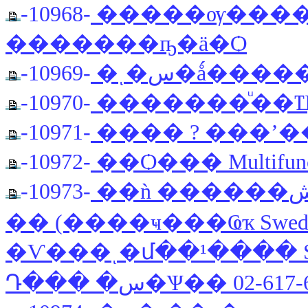
-10968-
�����ѹ�����
�������ҧ�ä�Ѻ
-10969-
�ͺ�س�ǻ�
-10970-
�������ͧ��Ҵ��ǩ
-10971-
���� ? ���ʼ
-10972-
��Ѻ��� Multifunct
-10973-
��ǹ ������ش Ŵ 20% ��ԡ�þ蹡ѹʹ�� �ѿ⤷-䴹
�� (����ҹ���Ҩҡ Swed
�Ѵ���ͺ�մ��¹���� S6 ö�ء��� �ء���
Դ��� �س�Ѱ�� 02-61