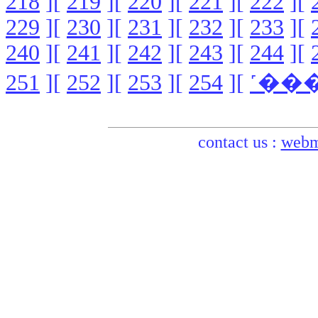
218
][
219
][
220
][
221
][
222
][
229
][
230
][
231
][
232
][
233
][
240
][
241
][
242
][
243
][
244
][
251
][
252
][
253
][
254
][
contact us :
webm