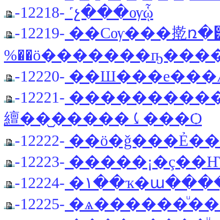
-12218-
˹չ���ѹᾧ
-12219-
��Сѹ���㨴ռ�͹
%��ö�������ҧ�����դ
-12220-
��Ш���е���
-12221-
����������ҹ
繵��᷹�����⤹���Ѻ
-12222-
��ö�ǧ���Ẻ�
-12223-
-12224-
-12225-
�ѧ������ͧ��