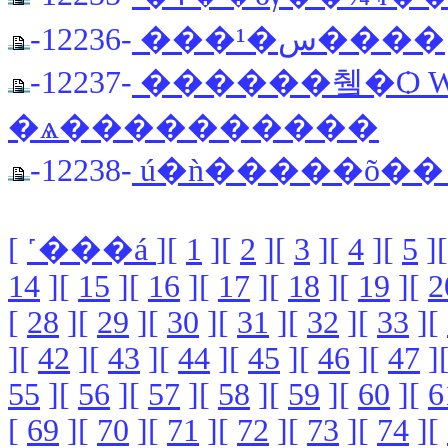
-12236-
���¹�س����
-12237-
������췤�Ѻ Weathe
�ѧ����������
-12238-
[
˹���á
][
1
][
2
][
3
][
4
][
5
]
14
][
15
][
16
][
17
][
18
][
19
][
2
[
28
][
29
][
30
][
31
][
32
][
33
][
][
42
][
43
][
44
][
45
][
46
][
47
]
55
][
56
][
57
][
58
][
59
][
60
][
6
[
69
][
70
][
71
][
72
][
73
][
74
][