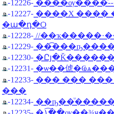
-12226-
����ѹ����ͧ-
-12227-
����Χ ���� ��
�ա�դ�Ѻ
-12228-
//��ҡ�����·�
-12229-
��͡���ҧ����ͧ To
-12230-
-12231-
�ѡ��俿�Ҩѧ���
-12233-
��� ��� ��� �
���
-12234-
��ҧ��ͧ����
-12235-
�١�͡�ѹ��¾ҹ