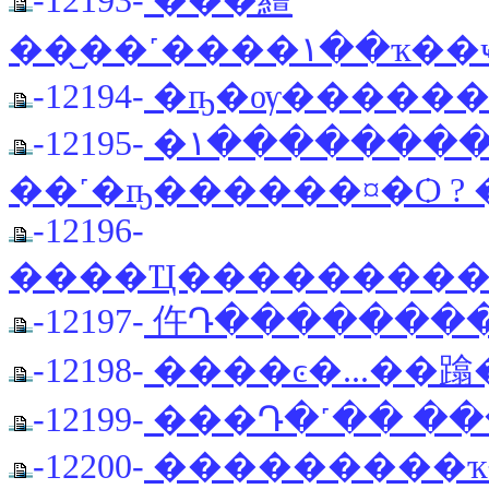
-12193-
���繵
��᷹��˹��
-12194-
�ҧ�ѹ��������
-12195-
�١��������� ��Ш�º����ҡ
��˹�ҧ������¤�Ѻ ?
-12196-
����Ҵ�����������
-12197-
仵Դ�������
-12198-
����ͼ�...��
-12199-
���Դ�˹�� ��
-12200-
���������ҡ