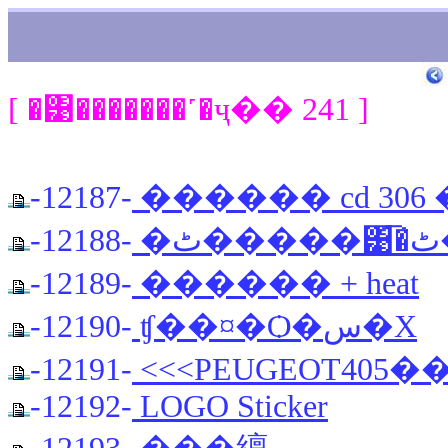
[ �͹�������˹�ҷ�� 241 ]
-12187-
������ cd 30
-12188-
�
-12189-
������ + heat
-12190-
ʧ��¤�Ѻ�س�Χ
-12191-
<<<PEUGEOT405�
-12192-
LOGO Sticker