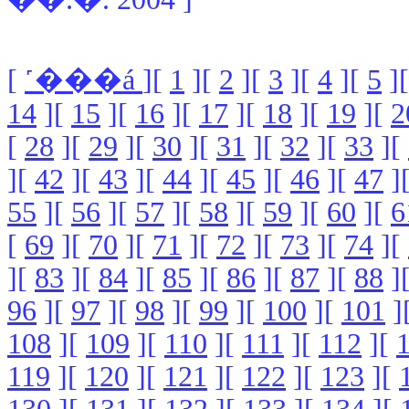
[
˹���á
][
1
][
2
][
3
][
4
][
5
]
14
][
15
][
16
][
17
][
18
][
19
][
2
[
28
][
29
][
30
][
31
][
32
][
33
][
][
42
][
43
][
44
][
45
][
46
][
47
]
55
][
56
][
57
][
58
][
59
][
60
][
6
[
69
][
70
][
71
][
72
][
73
][
74
][
][
83
][
84
][
85
][
86
][
87
][
88
]
96
][
97
][
98
][
99
][
100
][
101
]
108
][
109
][
110
][
111
][
112
][
119
][
120
][
121
][
122
][
123
][