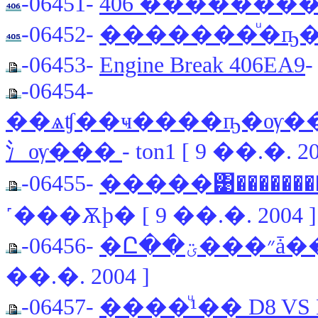
-06451-
406 �������
-06452-
�������ͧ�ҧ
-06453-
Engine Break 406EA9
-
-06454-
��ѧʧ��ҹ����ҧ�ѹ
⺡ѹ���
- ton1 [ 9 ��.�. 20
-06455-
�����͹������
˹���Ѫþ� [ 9 ��.�. 2004 ]
-06456-
��.�. 2004 ]
-06457-
����ͧ¹�� D8 VS EA