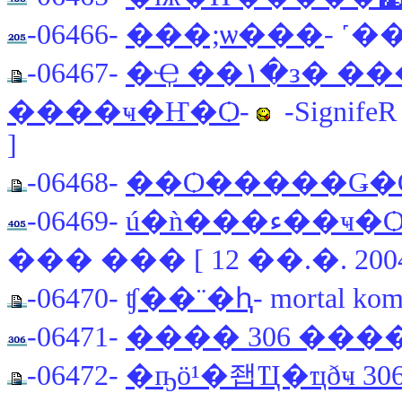
-06466-
���;ѡ���
- ˹��
-06467-
�Ҿ ��١�з� ������ѹ��� 10
����ҹ�Ҥ�Ѻ
-
-Signife
]
-06468-
��Ѻ�����Ǥ�
-06469-
��� ��� [ 12 ��.�. 2004
-06470-
ʧ��¨�ԧ
- mortal ko
-06471-
���� 306 ���
-06472-
�ҧö¹�좹Ҵ�ҵðҹ 30