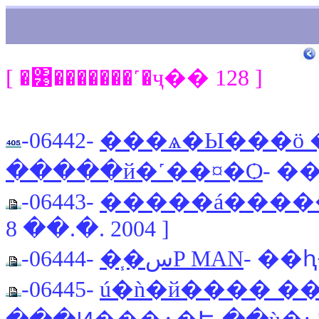
[ �͹�������˹�ҷ�� 128 ]
-06442-
���ѧ�Ы���ö �
�����й�˹��¤�Ѻ
- ��
-06443-
�����á����� P
8 ��.�. 2004 ]
-06444-
�֧�سP MAN
- ��ԧ
-06445-
ú�ǹ�й���� ���