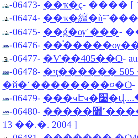
-06473-
��ҡ�ç
- ���� [ 1
-06474-
��ҡ�繵�ǹ͡
- ��� 
-06475-
��ǵ�ѹ˹���
- �
-06476-
-06477-
�Ѵ��405��Ѻ
- a
-06478-
�ҷ������ 505 
�й�˹��������¤�Ѻ
-
-06479-
���ҹԷҹ�׹
-06480-
�����
13 ��.�. 2004 ]
-06481-
������� �Ѻ4