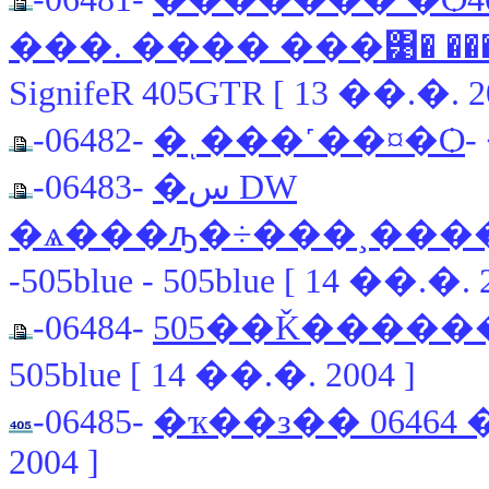
���. ���� ���͹� ���
SignifeR 405GTR [ 13 ��.�. 2
-06482-
�ͺ���˹��¤�Ѻ
-
-06483-
�س DW
�ѧ���ԡ�÷���¸��
-505blue - 505blue [ 14 ��.�. 
-06484-
505��Ǩ�����
505blue [ 14 ��.�. 2004 ]
-06485-
2004 ]