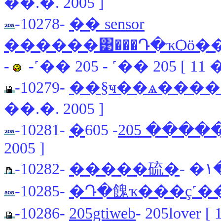
��.�. 2005 ]
-10278-
�� sensor
-
-˹�� 205 - ˹�� 205 [ 11 
-10279-
��§ҹ��ѧ���
��.�. 2005 ]
-10281-
- 605 Extreme [ 11 ��.�.
��� 205
2005 ]
-10282-
�����硫�
-
-10285-
�Դ�餽ҡ���ç˹�
-10286-
205gtiweb
- 205lover [