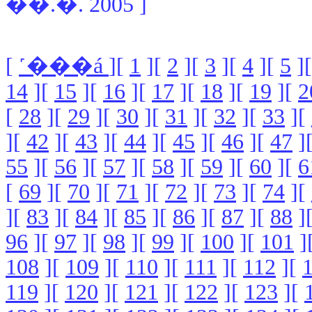
��.�. 2005 ]
[
˹���á
][
1
][
2
][
3
][
4
][
5
]
14
][
15
][
16
][
17
][
18
][
19
][
2
[
28
][
29
][
30
][
31
][
32
][
33
][
][
42
][
43
][
44
][
45
][
46
][
47
]
55
][
56
][
57
][
58
][
59
][
60
][
6
[
69
][
70
][
71
][
72
][
73
][
74
][
][
83
][
84
][
85
][
86
][
87
][
88
]
96
][
97
][
98
][
99
][
100
][
101
]
108
][
109
][
110
][
111
][
112
][
119
][
120
][
121
][
122
][
123
][