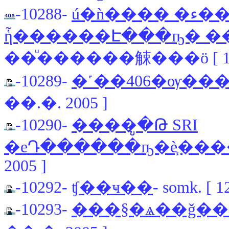
-10288-
ú�ǹ���� �ء����Ѻ 405gr
ἧ������Է���ҧ� �
��ͧ������觫���ö [ 11 �
-10289-
�˹��406�ѹ���
��.�. 2005 ]
-10290-
����ູ�Թ SRI
�еԴ������ҧ�è֧��
2005 ]
-10292-
ʧ��ҹ��
- somk. [ 
-10293-
���§�ѧ��ǧ��