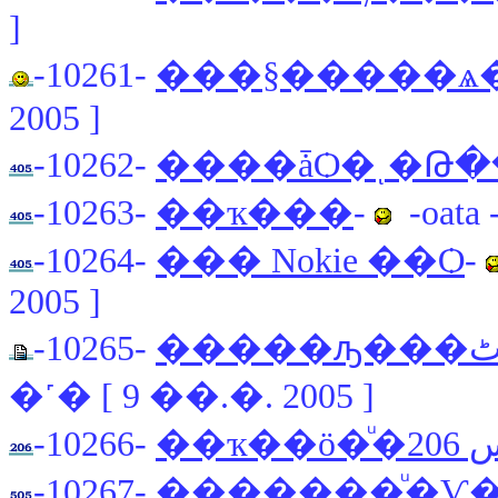
]
-10261-
���§�����ѧ
2005 ]
-10262-
����ǡѺ�ͺ�Թ�
-10263-
��ҡ���
-
-oata 
-10264-
��� Nokie ��Ѻ
-
2005 ]
-10265-
�˹� [ 9 ��.�. 2005 ]
-10266-
-10267-
�������ͧ�Ѵ�