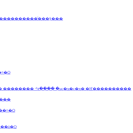
�����������ͧ���§���
��,�ش��آ,��͹�ت ˹��¤�Ѻ
�Ѻ��Ե ������״ �������� ��������� ����͡��� �ٹԿ���� �µç�ҡ�ç�ҹ� �Ҥ����������
���
��¤�Ѻ
���ä�Ѻ