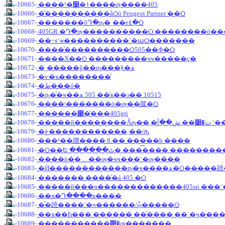
-10665-
����¹�١�׹����ѹ����405
-10666-
�ͤ����������ǡѺö Peugeot Partner ��Ѻ
-10667-
�������õԴ�ҧ�ͺ��е٤�Ѻ
-10668-
405GR �Դ�ѹ����������Ѻ ��������ö�
-10669-
��÷ء˹ѡ����������´�աѺ�������
-10670-
����ͧ����������Ѻ505��Ф�Ѻ
-10671-
����Χ��Ѻ ���������ҹҹ�����ç�
-10672-
�ͺ�����ǧ��ҧ���§�ѧ
-10673-
�ѵ�ҡ��������ͧ
-10674-
�ط���ó�
-10675-
�ҧ�ͧ�ҹ��ѧ 505 ��ͨҡ��з�� 10515
-10676-
����ʵ�������ö�ѹ��蹤�Ѻ
-10677-
������͹�ͧ���405gri
-10678-
�����й��������Ǻҧ
-10679-
�غ������������;��ʵԡ
-10680-
���¹��蹾���� 8.�� �����þ ����
-10681-
-10682-
����ǹ�� ... ��ѹ�ҹҹ���˹�ѹ����
-10683-
�Ӥ������������ҧ�ҹ����ѧ�Ѻ�����蹺
-10684-
������� ����ͧ�á 405 �Ѻ
-10685-
�����й���ҹ�������������405sri ���˹
-10686-
��ҡ�Դ����к����
-10687-
�ͪ�蹺����˹�ҷ������/ᾧ�����Ѻ
-10688-
��ҡ��Һ��� ������ ��ͧ���� ��˹�ҷ���
-10689-
�����������͹�ѹ�������