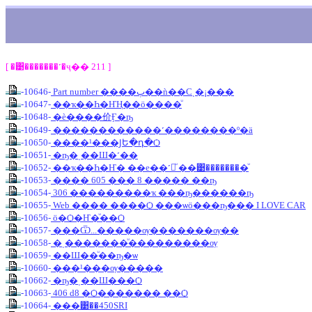
[ �͹�������˹�ҷ�� 211 ]
-10646-
Part number ����ٻ��ǹ��Сͺ�¡���
-10647-
��ҡ��Һ�ҤҢ��ö����ͧ
-10648-
�è����价Ӻ�ҧ
-10649-
������������˹��������º�ä
-10650-
����¹���ͿԵ�դ�Ѻ
-10651-
�ҧ�ͺ��Ш�˹��
-10652-
��ҡ��Һ�Ҥ� ��е��˹觢ͧ ��͹��������ͧ
-10653-
���� 605 ��� 8 ����� ��ҧ
-10654-
306 ���������ҡ ���ҧ������ҧ
-10655-
Web ���� ����Ѻ ���ѡö���ҧ��� I LOVE CAR
-10656-
ö�Ѻ�Ҥ�ͧ��Ѻ
-10657-
���Ѿ...�����ѹ�������ѹ��
-10658-
�ͺ�������ͧ���������ѹ
-10659-
��Ш��ͧ��ҧ�ѡ
-10660-
���¹���ѹ�����
-10662-
�ҧ�ͺ��Ш���Ѻ
-10663-
406 d8 �Ѻ������� ��Ѻ
-10664-
���͹��450SRI