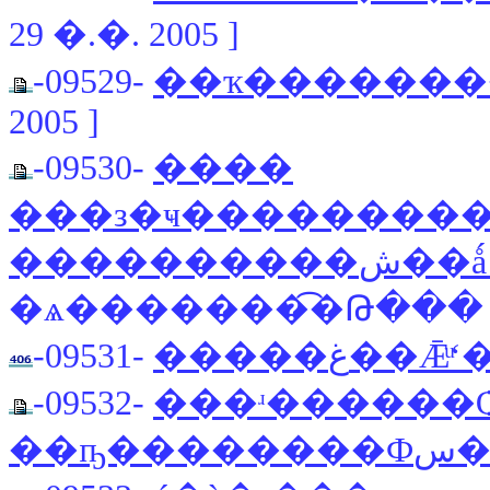
29 �.�. 2005 ]
-09529-
��ҡ��������
2005 ]
-09530-
����
���з�ҹ��������
����������ش�
�ѧ�������͡�Թ��� [ 29
-09531-
�����غ��
-09532-
���ʴ������Ѻ
��ҧ�