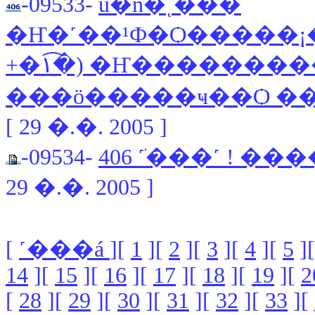
-09533-
ú�ǹ�ͺ���
�Ҥ�˹��¹Ф�Ѻ�����
+�١�͡) �Ҥ��������������觫
���ö�����ҹ��Ѻ ��
[ 29 �.�. 2005 ]
-09534-
406 ˹ֺ���˹ ! �
29 �.�. 2005 ]
[
˹���á
][
1
][
2
][
3
][
4
][
5
]
14
][
15
][
16
][
17
][
18
][
19
][
2
[
28
][
29
][
30
][
31
][
32
][
33
][