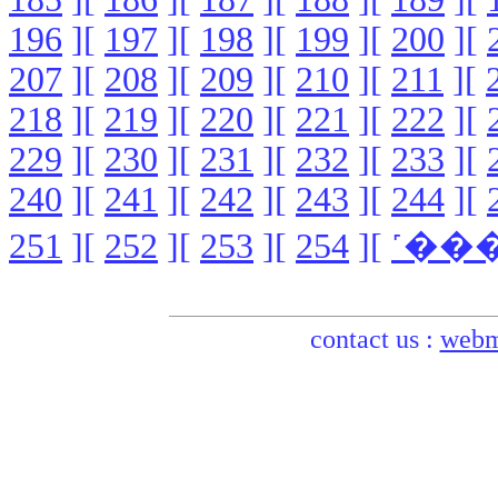
196
][
197
][
198
][
199
][
200
][
207
][
208
][
209
][
210
][
211
][
218
][
219
][
220
][
221
][
222
][
229
][
230
][
231
][
232
][
233
][
240
][
241
][
242
][
243
][
244
][
251
][
252
][
253
][
254
][
contact us :
webm