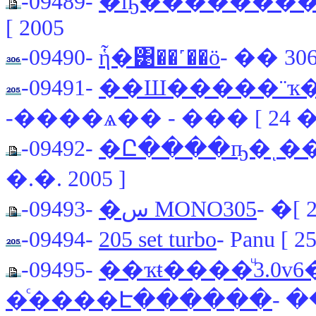
-09489-
�ҧ������ͧ��
2005 ]
-09490-
ἧ�͹��˹��ö
- �� 30
-09491-
��Ш�����¨ҡ
-����ѧ�� - ��� [ 24 �.�
-09492-
�Ը����ҧ�ͺ��
�.�. 2005 ]
-09493-
�س MONO305
-09494-
205 set turbo
- Panu [ 2
-09495-
��ҡŧ����ͧ3.0v6
�ͨ����Է������
- �