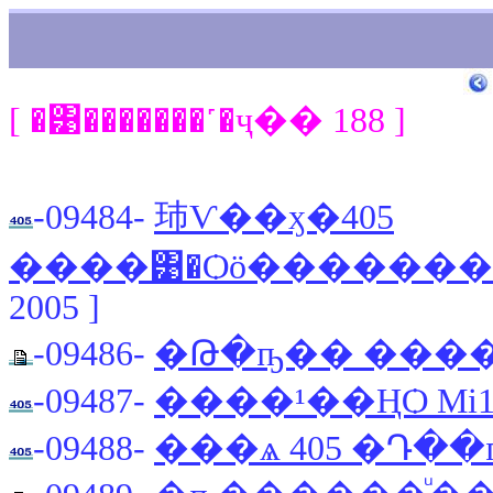
[ �͹�������˹�ҷ�� 188 ]
-09484-
㺻Ѵ��ӽ�405
����͹�Ѻö������
2005 ]
-09486-
�Թ�ҧ�� ����
-09487-
����¹��ҢѺ Mi1
-09488-
���ѧ 405 �Դ�