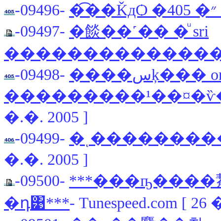
-09496-
�͡
-09497-
�餤��˹�� �ͧ sri
��������������
-09498-
����سķ��� or
���������¹��¤�ѷ
�.�. 2005 ]
-09499-
�ͺ���������
�.�. 2005 ]
-09500-
***���ҧ����觢ѹö¹
�դ͹***
- Tunespeed.com [ 26 