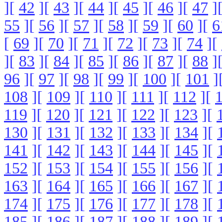
][
42
][
43
][
44
][
45
][
46
][
47
]
55
][
56
][
57
][
58
][
59
][
60
][
6
[
69
][
70
][
71
][
72
][
73
][
74
][
][
83
][
84
][
85
][
86
][
87
][
88
]
96
][
97
][
98
][
99
][
100
][
101
]
108
][
109
][
110
][
111
][
112
][
119
][
120
][
121
][
122
][
123
][
130
][
131
][
132
][
133
][
134
][
141
][
142
][
143
][
144
][
145
][
152
][
153
][
154
][
155
][
156
][
163
][
164
][
165
][
166
][
167
][
174
][
175
][
176
][
177
][
178
][
185
][
186
][
187
][
188
][
189
][