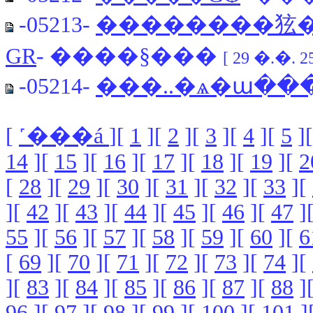
-05213-
��������㹡��
GR
- ����§���
[ 29 �.�. 25
-05214-
���..�ѧ�ա���
[
˹���á
][
1
][
2
][
3
][
4
][
5
]
14
][
15
][
16
][
17
][
18
][
19
][
2
[
28
][
29
][
30
][
31
][
32
][
33
][
][
42
][
43
][
44
][
45
][
46
][
47
]
55
][
56
][
57
][
58
][
59
][
60
][
6
[
69
][
70
][
71
][
72
][
73
][
74
][
][
83
][
84
][
85
][
86
][
87
][
88
]
96
][
97
][
98
][
99
][
100
][
101
]