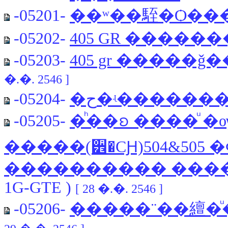
-05201-
��ʷ��駤�Ѻ��
-05202-
405 GR ������
-05203-
405 gr �����
�.�. 2546 ]
-05204-
�ح�ʵ������
-05205-
�ͪ��ᨧ ����ͧ �ѹ M
�����(੾�СԨ)504&505 
���������� �����
1G-GTE )
[ 28 �.�. 2546 ]
-05206-
�����¨��繵�ͧ�