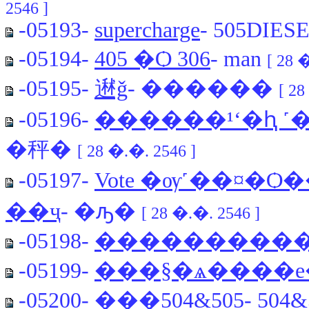
2546 ]
-05193-
supercharge
- 505DIE
-05194-
405 �Ѻ 306
- man
[ 28 
-05195-
䢤ǧ
- ������
[ 28
-05196-
������¹ʻ�ԧ ˹
�秤�
[ 28 �.�. 2546 ]
-05197-
Vote �ѹ˹��¤�Ѻ�
��ҷ
- �ԡ�
[ 28 �.�. 2546 ]
-05198-
����������� 
-05199-
���§�ѧ����е
-05200-
���504&505
- 504