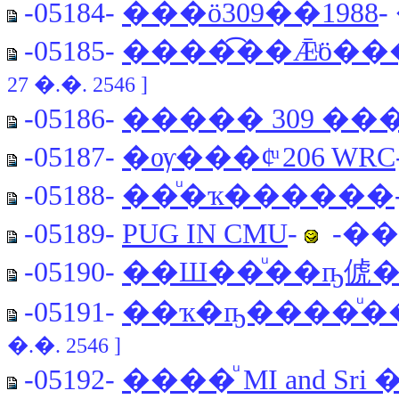
-05184-
���ö309��1988
-05185-
����͡��Ǣͧö�
27 �.�. 2546 ]
-05186-
����� 309 ��
-05187-
�ѹ���¢ͧ 206 WRC
-05188-
��ͧ�ҡ������
-05189-
PUG IN CMU
-
-���
-05190-
��Ш��ͧ��ҧ俿
-05191-
��ҡ�ҧ����ͧ�
�.�. 2546 ]
-05192-
����ͧ MI and S