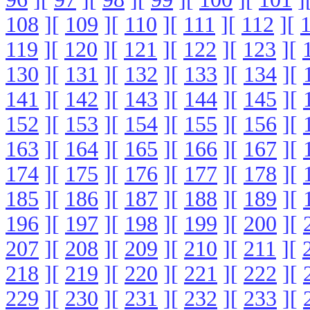
108
][
109
][
110
][
111
][
112
][
119
][
120
][
121
][
122
][
123
][
130
][
131
][
132
][
133
][
134
][
141
][
142
][
143
][
144
][
145
][
152
][
153
][
154
][
155
][
156
][
163
][
164
][
165
][
166
][
167
][
174
][
175
][
176
][
177
][
178
][
185
][
186
][
187
][
188
][
189
][
196
][
197
][
198
][
199
][
200
][
207
][
208
][
209
][
210
][
211
][
218
][
219
][
220
][
221
][
222
][
229
][
230
][
231
][
232
][
233
][