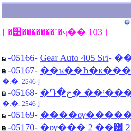
[ �͹�������˹�ҷ�� 103 ]
-05166-
Gear Auto 405 Sri
- �
-05167-
��ҡ��Һ�к��
�.�. 2546 ]
-05168-
�Դ�ح� ��ʵ�
�.�. 2546 ]
-05169-
����ѹ����� 
-05170-
�ѹ��� 2 ��͹ 2 