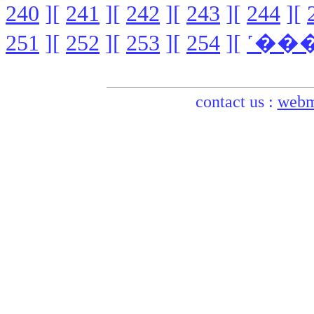
240
][
241
][
242
][
243
][
244
][
251
][
252
][
253
][
254
][
contact us :
webm