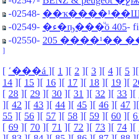
-02547-
BENZ & peugeot 
-02548-
��ҡ����¹��Ш�
-02549-
�ء�ҧ���ͧö 405
- f
-02550-
205 ����¹�� 
]
[
˹���á
][
1
][
2
][
3
][
4
][
5
]
14
][
15
][
16
][
17
][
18
][
19
][
2
[
28
][
29
][
30
][
31
][
32
][
33
][
][
42
][
43
][
44
][
45
][
46
][
47
]
55
][
56
][
57
][
58
][
59
][
60
][
6
[
69
][
70
][
71
][
72
][
73
][
74
][
][
83
][
84
][
85
][
86
][
87
][
88
]