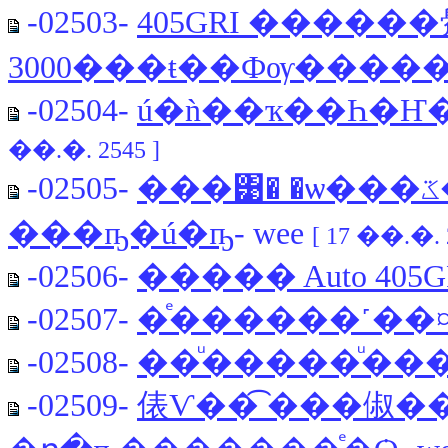
-02503-
405GRI ������
3000���ŧ��Фѹ����
-02504-
ú�ǹ��ҡ��Һ�Ҥ�
��.�. 2545 ]
-02505-
���͹� �ѡ���ػ�ó쵡������ö 406
���ҧ�ú�ҧ
- wee
[ 17 ��.�. 
-02506-
����� Auto 405G
-02507-
�ͤ������˹��
-02508-
��ͧ�����ͧ���
-02509-
俵Ѵ��͡ ���俶��