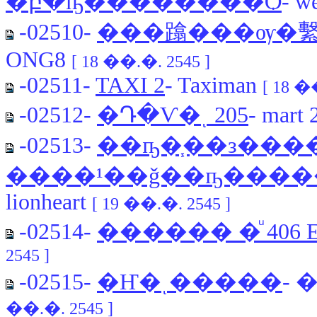
�բ�ҧ�������ͤ�Ѻ
- w
-02510-
���蹹���ѹ�繫
ONG8
[ 18 ��.�. 2545 ]
-02511-
TAXI 2
- Taximan
[ 18 �
-02512-
�Դ�Ѵ�ͺ 205
- mart
-02513-
��ҧ�֧��з���� 2
����¹��ǧ��ҧ����
lionheart
[ 19 ��.�. 2545 ]
-02514-
������ �ͧ 406 
2545 ]
-02515-
�Ҥ�ͺ�����
-
��.�. 2545 ]