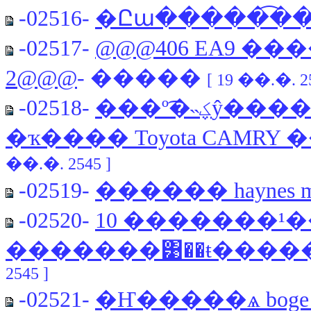
-02516-
�Ըա�����͡���� 
-02517-
@@@406 EA9 ������еء�͹ Engine Br
2@@@
- �����
[ 19 ��.�. 25
-02518-
���º͡�˵ؼŷ�������͡ Peugeot 406 EA 9 V2
�ҡ���� Toyota CAMRY
��.�. 2545 ]
-02519-
������ haynes ma
-02520-
10 �������¹
�������͹��ŧ����
2545 ]
-02521-
�Ҥ�����ѧ boge �