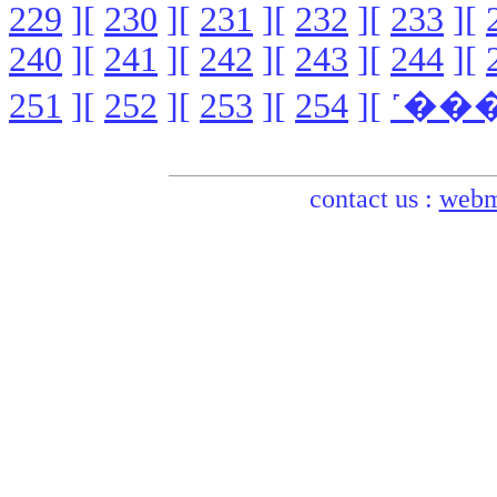
229
][
230
][
231
][
232
][
233
][
240
][
241
][
242
][
243
][
244
][
251
][
252
][
253
][
254
][
contact us :
webm