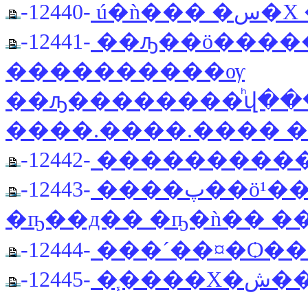
-12440-
ú�ǹ
-12441-
��ԡ��ö������;��
����������ѹ
��ԡ��������ͪվ��
����.����.���� ���.�
-12442-
����������
-12443-
����پ��ö¹�� �������Ѻö��
-12444-
-12445-
�֧���