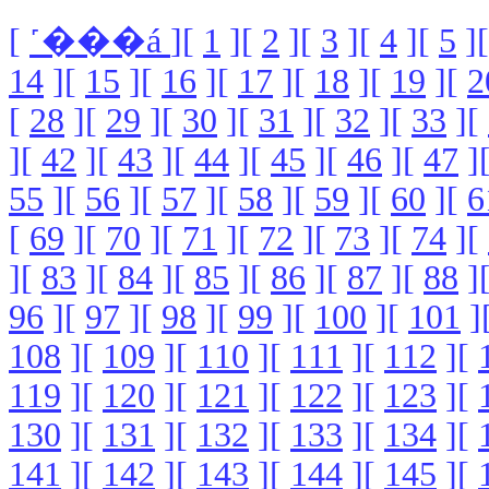
[
˹���á
][
1
][
2
][
3
][
4
][
5
]
14
][
15
][
16
][
17
][
18
][
19
][
2
[
28
][
29
][
30
][
31
][
32
][
33
][
][
42
][
43
][
44
][
45
][
46
][
47
]
55
][
56
][
57
][
58
][
59
][
60
][
6
[
69
][
70
][
71
][
72
][
73
][
74
][
][
83
][
84
][
85
][
86
][
87
][
88
]
96
][
97
][
98
][
99
][
100
][
101
]
108
][
109
][
110
][
111
][
112
][
119
][
120
][
121
][
122
][
123
][
130
][
131
][
132
][
133
][
134
][
141
][
142
][
143
][
144
][
145
][