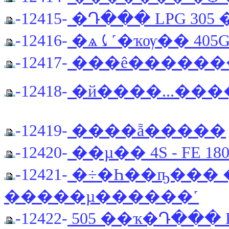
-12415-
�Դ��� LPG 30
-12416-
�ѧ⤹˹�ҡѹ�� 40
-12417-
���ê������
-12418-
�й����...����ͧ
-12419-
����ẵ�����
-12420-
��µ�� 4S - FE 180
-12421-
�÷�Һ��ҧ��� 
�����µ������˹
-12422-
505 ��ҡ�Դ��� 