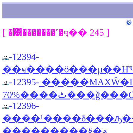
[ �͹�������˹�ҷ�� 245 ]
-12394-
-12395-
�����MAXŴ�Ҥ
70%����ٹ���ǧ���
-12396-
����¹����δ���ԡ
���������§�ѧ