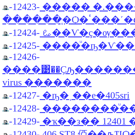
-12423-
����� �.���
������֧�Ѻ�ٴ��
-12424-
ࡨ��Ѵ�ç�ѹ��
-12425-
����ͧ�ҧ�Ѵ��
-12426-
����͹��Ҫԡ������
virus �������
-12427-
�ҧ�ͺ��е�405sri
-12428-
��������ͧ��
-12429-
�ҡ��з�� 12401
-12430-
406 ST8 俹��ԡҴ