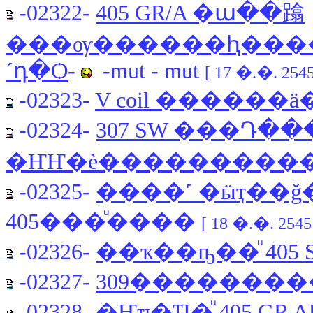
-02322-
405 GR/A �ա��蹹
���ѹ������ԧ���
´դ�Ѻ
-
-mut - mut
[ 17 �.�. 2545
-02323-
V coil ������ä
-02324-
307 SW ���Դ
�ҤҤ�è���������
-02325-
����˹ �ӹҭ��
405���ͧ����
[ 18 �.�. 2545
-02326-
��ҡ��ҧ��ͧ 405 S
-02327-
309�������
-02328-
�Ҥҵ�Ҵ�ͧ 405 GR 