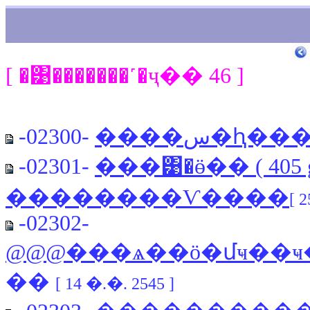
[ �͹�������˹�ҷ�� 46 ]
-02300-
����س�ԧ
-02301-
���͹�ӫ�� ( 405
-02302-
@@@���ѧ��ö�մҹ��ҹ
��
[ 14 �.�. 2545 ]