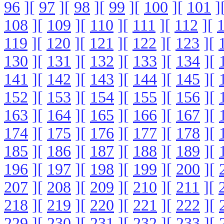
96
][
97
][
98
][
99
][
100
][
101
]
108
][
109
][
110
][
111
][
112
][
119
][
120
][
121
][
122
][
123
][
130
][
131
][
132
][
133
][
134
][
141
][
142
][
143
][
144
][
145
][
152
][
153
][
154
][
155
][
156
][
163
][
164
][
165
][
166
][
167
][
174
][
175
][
176
][
177
][
178
][
185
][
186
][
187
][
188
][
189
][
196
][
197
][
198
][
199
][
200
][
207
][
208
][
209
][
210
][
211
][
218
][
219
][
220
][
221
][
222
][
229
][
230
][
231
][
232
][
233
][