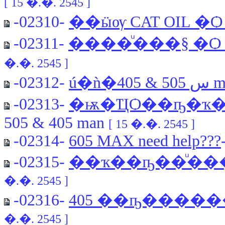
[ 15 �.�. 2545 ]
-02310-
��ӹѹ CAT OIL �Ѻ
-02311-
����ͧ���§ �Ѻ
�.�. 2545 ]
-02312-
ú�ǹ
-02313-
�ѭ�ҴѺ��ҧ�ҡ
505 & 405 man
[ 15 �.�. 2545 ]
-02314-
605 MAX need help???
-02315-
��ҡ��ҧ��ͧ����ͧ 
�.�. 2545 ]
-02316-
405 ��ҧ������
�.�. 2545 ]