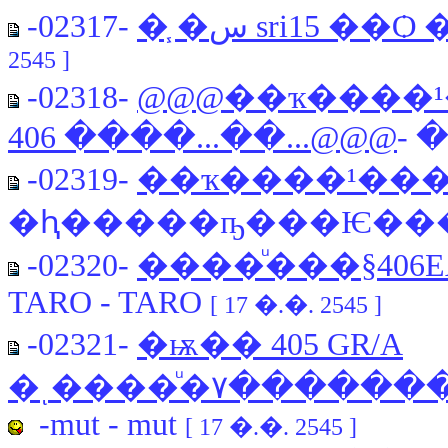
-02317-
�֧ �س sri15
2545 ]
-02318-
@@@��ҡ����
406 ����...��...@@@
- 
-02319-
��ҡ����¹����
�ԧ�����ҧ���Ѥ��
-02320-
����ͧ���§406EA9
TARO - TARO
[ 17 �.�. 2545 ]
-02321-
�ѭ�� 405 GR/A
�ͺ����ͧ�٧�
-mut - mut
[ 17 �.�. 2545 ]