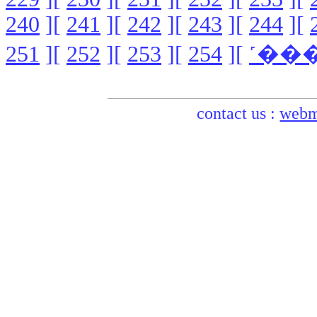
240
][
241
][
242
][
243
][
244
][
251
][
252
][
253
][
254
][
contact us :
webm