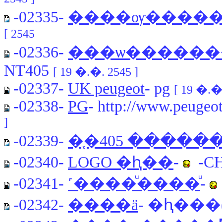
-02335-
����ѹ�����
2545 ]
-02336-
���ѡ��������
NT405
[ 19 �.�. 2545 ]
-02337-
UK peugeot
- pg
[ 19 �.�.
-02338-
PG
- http://www.peugeo
]
-02339-
-02340-
LOGO �ԧ��
-
-CH
-02341-
˹����ͧ����ͧ
-
-02342-
����ä
- �ԧ��