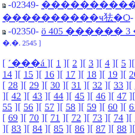
-02349-
����������
����������ҹ㹤�Ѻ
-02350-
ö 405 ������
�.�. 2545 ]
[
˹���á
][
1
][
2
][
3
][
4
][
5
]
14
][
15
][
16
][
17
][
18
][
19
][
2
[
28
][
29
][
30
][
31
][
32
][
33
][
][
42
][
43
][
44
][
45
][
46
][
47
]
55
][
56
][
57
][
58
][
59
][
60
][
6
[
69
][
70
][
71
][
72
][
73
][
74
][
][
83
][
84
][
85
][
86
][
87
][
88
]