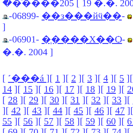
��ͧ����205 [ 19 �.�. 200
-06899-
��з���йӵ��
-
]
-06901-
�֧����Χ��Ѻ
-
�.�. 2004 ]
[
˹���á
][
1
][
2
][
3
][
4
][
5
]
14
][
15
][
16
][
17
][
18
][
19
][
2
[
28
][
29
][
30
][
31
][
32
][
33
][
][
42
][
43
][
44
][
45
][
46
][
47
]
55
][
56
][
57
][
58
][
59
][
60
][
6
[
69
][
70
][
71
][
72
][
73
][
74
][