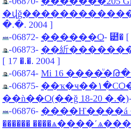
-06870-
��ͧ�����ͧ205 G
�վǧ�����������
�.�. 2004 ]
-06872-
������Ѻ
- ⹺� [ 
-06873-
[ 17 �.�. 2004 ]
-06874-
Mi 16 ����ͧ�
-06875-
��ҡ�ҹ��١�СѺ���� ��� ��� .
��ǹ��Ѻ(��ǧ 18-20 �.�)
-06876-
����Ҥ����á �
������ ����ѧ����˹ѧ