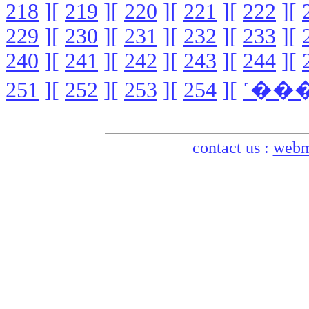
218
][
219
][
220
][
221
][
222
][
229
][
230
][
231
][
232
][
233
][
240
][
241
][
242
][
243
][
244
][
251
][
252
][
253
][
254
][
contact us :
webm