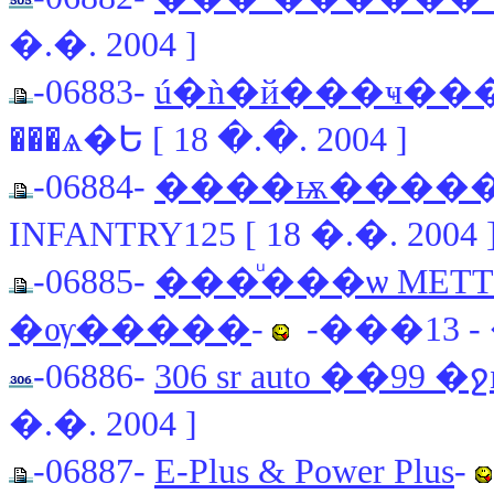
�.�. 2004 ]
-06883-
ú�ǹ�й���ҹ��
���ѧ�Ե [ 18 �.�. 2004 ]
-06884-
����ѭ����� 4
INFANTRY125 [ 18 �.�. 2004 
-06885-
���ͧ���ѡ METTIN
�ѹ�����
-
-���13 - �
-06886-
306 sr auto ��
�.�. 2004 ]
-06887-
E-Plus & Power Plus
-